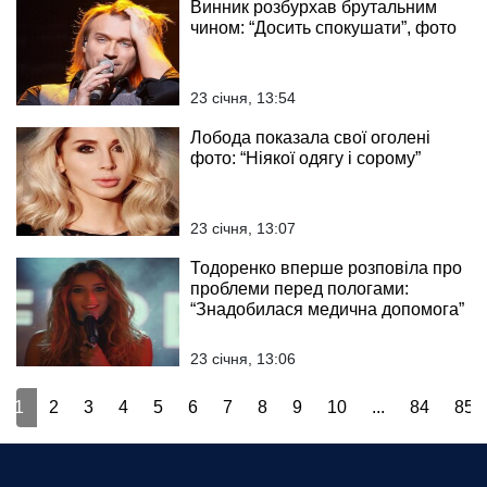
Винник розбурхав брутальним
чином: “Досить спокушати”, фото
23 січня, 13:54
Лобода показала свої оголені
фото: “Ніякої одягу і сорому”
23 січня, 13:07
Тодоренко вперше розповіла про
проблеми перед пологами:
“Знадобилася медична допомога”
23 січня, 13:06
1
2
3
4
5
6
7
8
9
10
...
84
85