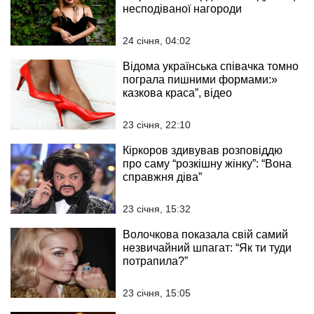
несподіваної нагороди
24 січня, 04:02
Відома українська співачка томно
пограла пишними формами:»
казкова краса”, відео
23 січня, 22:10
Кіркоров здивував розповіддю
про саму “розкішну жінку”: “Вона
справжня діва”
23 січня, 15:32
Волочкова показала свій самий
незвичайний шпагат: “Як ти туди
потрапила?”
23 січня, 15:05