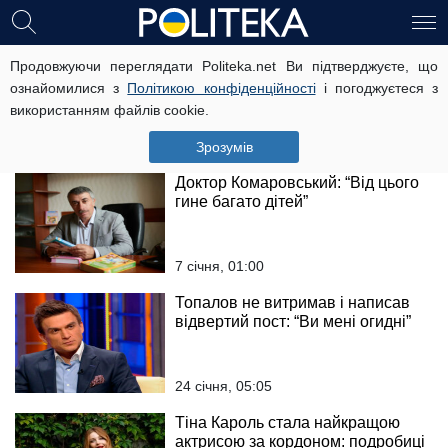
Дантес вийшов на зв'язок і
Продовжуючи переглядати Politeka.net Ви підтверджуєте, що
розповів, за що був заблокований
ознайомилися з
Політикою конфіденційності
і погоджуєтеся з
у Instagram: "Останнє, що було у
використанням файлів cookie.
сторіс…"
18 листопада, 12:29
Зрозумів
Доктор Комаровський: “Від цього
гине багато дітей”
7 січня, 01:00
Топалов не витримав і написав
відвертий пост: “Ви мені огидні”
24 січня, 05:05
Тіна Кароль стала найкращою
актрисою за кордоном: подробиці