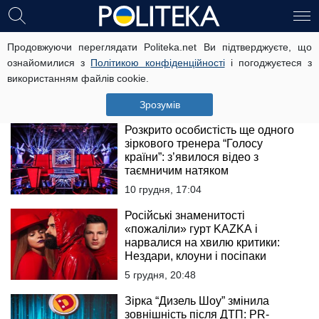
Учасниця Х-Фактор, що вибула,
Продовжуючи переглядати Politeka.net Ви підтверджуєте, що
розкрила, що відбувається за
ознайомилися з
Політикою конфіденційності
і погоджуєтеся з
лаштунками шоу: Хотілося все
використанням файлів cookie.
кинути
11 грудня, 20:23
Зрозумів
Розкрито особистість ще одного
зіркового тренера “Голосу
країни”: з’явилося відео з
таємничим натяком
10 грудня, 17:04
Російські знаменитості
«пожаліли» гурт KAZKA і
нарвалися на хвилю критики:
Нездари, клоуни і посіпаки
5 грудня, 20:48
Зірка “Дизель Шоу” змінила
зовнішність після ДТП: PR-