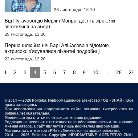
26 листопада, 18:10
Від Пугачової до Мерлін Монро: десять зірок, які
зважилися на аборт
25 листопада, 13:20
Перша шлюбна ніч Барі Алібасова з відомою
актрисою: з’ясувалися пікантні подробиці
22 листопада, 12:20
1
2
3
4
5
6
7
8
9
10
...
28
29
© 2014 — 2026 Politeka. Информационное агентство ТОВ «ЗНАЙ». Все
права защищены.
При использовании содержимого сайта активная гиперссылка на
politeka.net обязательна.
Мнение автора статьи не отражает мнение редакции.
Редакция не несет ответственности за обоснованность и толкование
мнения автора, а сайт является лишь носителем информации.
Материалы с отметкой «PR» публикуются на правах рекламы.
2014 — 2026 Politeka. Copyright INFORMATSIINE AGENTSTVO ZNAI,