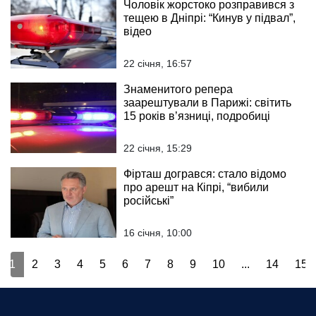
Чоловік жорстоко розправився з
тещею в Дніпрі: “Кинув у підвал”,
відео
22 січня, 16:57
Знаменитого репера
заарештували в Парижі: світить
15 років в’язниці, подробиці
22 січня, 15:29
Фірташ догрався: стало відомо
про арешт на Кіпрі, “вибили
російські”
16 січня, 10:00
1
2
3
4
5
6
7
8
9
10
...
14
15