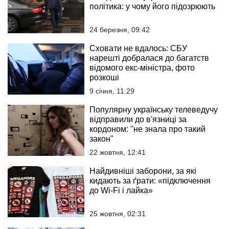
політика: у чому його підозрюють
24 березня, 09:42
Сховати не вдалось: СБУ
нарешті добралася до багатств
відомого екс-міністра, фото
розкоші
9 січня, 11:29
Популярну українську телеведучу
відправили до в'язниці за
кордоном: "не знала про такий
закон"
22 жовтня, 12:41
Найдивніші заборони, за які
кидають за ґрати: «підключення
до Wi-Fi і лайка»
25 жовтня, 02:31