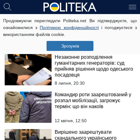
Як відновити доступ до коштів на
Продовжуючи переглядати Politeka.net Ви підтверджуєте, що
заблокованому рахунку через
ознайомилися з
Політикою конфіденційності
і погоджуєтеся з
борги: покрокова інструкція
використанням файлів cookie.
25 лютого, 17:00
Зрозумів
Незаконне розподілення
гуманітарних генераторів: суд
прийняв рішення щодо одеського
посадовця
8 липня, 20:30
Командир роти заарештований у
розпал мобілізації, загрожує
термін: що він накоїв
12 квітня, 12:50
Вирішено заарештувати
скандального українського