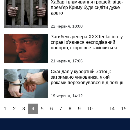
Хабар і відмивання грошей: віце-
прем’єр Криму буде сидіти дуже
довго
22 червня, 18:00
Загибель репера XXXTentacion: у
справі з’явився несподіваний
поворот, скоро все закінчиться
21 червня, 17:06
Скандал у курортній Затоці:
затримано чиновника, який
роками переховувався від поліції
19 червня, 14:12
1
2
3
4
5
6
7
8
9
10
...
14
15