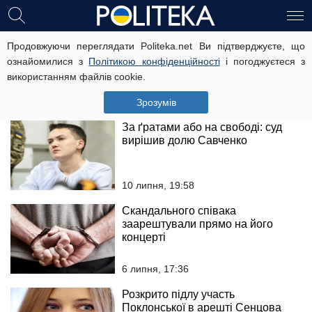
Втече: суд ухвалив рішення щодо
Продовжуючи переглядати Politeka.net Ви підтверджуєте, що
мажора на Hummer
ознайомилися з
Політикою конфіденційності
і погоджуєтеся з
використанням файлів cookie.
26 липня, 17:29
Зрозумів
За ґратами або на свободі: суд
вирішив долю Савченко
10 липня, 19:58
Скандального співака
заарештували прямо на його
концерті
6 липня, 17:36
Розкрито підлу участь
Поклонської в арешті Сенцова