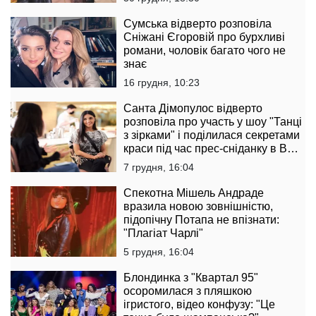
Сумська відверто розповіла
Сніжані Єгоровій про бурхливі
романи, чоловік багато чого не
знає
16 грудня, 10:23
Санта Дімопулос відверто
розповіла про участь у шоу "Танці
з зірками" і поділилася секретами
краси під час прес-сніданку в B
Boutique Bar
7 грудня, 16:04
Спекотна Мішель Андраде
вразила новою зовнішністю,
підопічну Потапа не впізнати:
"Плагіат Чарлі"
5 грудня, 16:04
Блондинка з "Квартал 95"
осоромилася з пляшкою
ігристого, відео конфузу: "Це