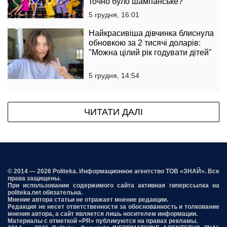
точно було шампанське?"
5 грудня, 16:01
Найкрасивіша дівчинка блиснула
обновкою за 2 тисячі доларів:
"Можна цілий рік годувати дітей"
5 грудня, 14:54
ЧИТАТИ ДАЛІ
© 2014 — 2026 Politeka. Информационное агентство ТОВ «ЗНАЙ». Все
права защищены.
При использовании содержимого сайта активная гиперссылка на
politeka.net обязательна.
Мнение автора статьи не отражает мнение редакции.
Редакция не несет ответственности за обоснованность и толкование
мнения автора, а сайт является лишь носителем информации.
Материалы с отметкой «PR» публикуются на правах рекламы.