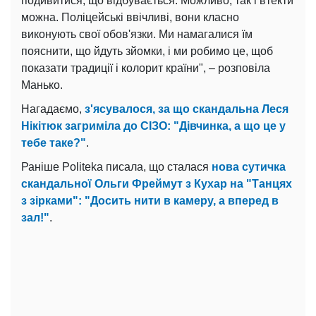
подивитися, що відбувається. Можливо, так і втекти
можна. Поліцейські ввічливі, вони класно
виконують свої обов'язки. Ми намагалися їм
пояснити, що йдуть зйомки, і ми робимо це, щоб
показати традиції і колорит країни", – розповіла
Манько.
Нагадаємо,
з'ясувалося, за що скандальна Леся
Нікітюк загриміла до СІЗО: "Дівчинка, а що це у
тебе таке?"
.
Раніше Politeka писала, що сталася
нова сутичка
скандальної Ольги Фреймут з Кухар на "Танцях
з зірками": "Досить нити в камеру, а вперед в
зал!"
.