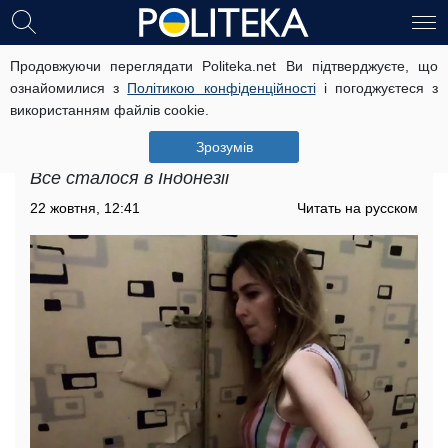
Продовжуючи переглядати Politeka.net Ви підтверджуєте, що
Популярну українську телеведучу
ознайомилися з
Політикою конфіденційності
і погоджуєтеся з
відправили до в'язниці за
використанням файлів cookie.
кордоном: "не знала про такий
закон"
Зрозумів
Все сталося в Індонезії
22 жовтня, 12:41
Читать на русском