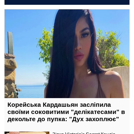
1 січня, 04:45
Корейська Кардашьян засліпила
своїми соковитими "делікатесами" в
декольте до пупка: "Дух захоплює"