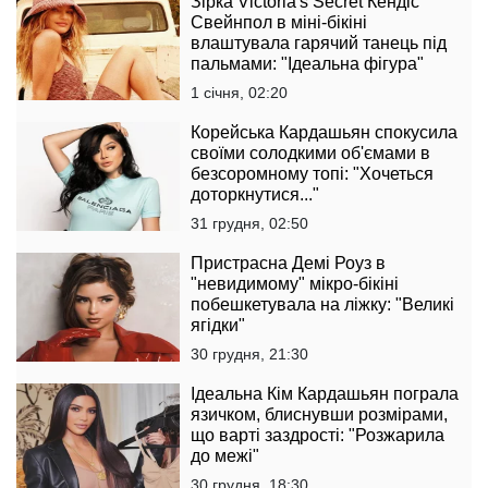
Зірка Victoria's Secret Кендіс
Свейнпол в міні-бікіні
влаштувала гарячий танець під
пальмами: "Ідеальна фігура"
1 січня, 02:20
Корейська Кардашьян спокусила
своїми солодкими об'ємами в
безсоромному топі: "Хочеться
доторкнутися..."
31 грудня, 02:50
Пристрасна Демі Роуз в
"невидимому" мікро-бікіні
побешкетувала на ліжку: "Великі
ягідки"
30 грудня, 21:30
Ідеальна Кім Кардашьян пограла
язичком, блиснувши розмірами,
що варті заздрості: "Розжарила
до межі"
30 грудня, 18:30