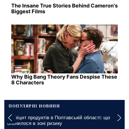
The Insane True Stories Behind Cameron's
Biggest Films
Why Big Bang Theory Fans Despise These
8 Characters
ПОПУЛЯРНІ НОВИНИ
Вимкнення будуть тривалими: якими будуть
графіки відключення світла у Запоріжжі на 7
серпня