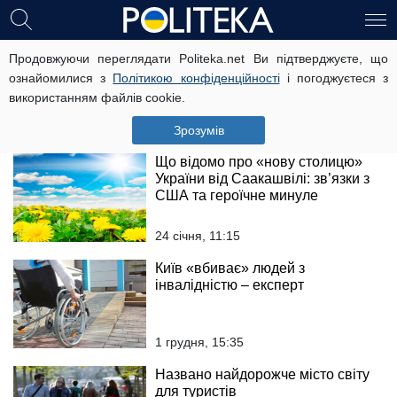
Каналізаційна катастрофа:
Продовжуючи переглядати Politeka.net Ви підтверджуєте, що
велике українське місто «тоне» в
ознайомилися з
Політикою конфіденційності
і погоджуєтеся з
нечистотах
використанням файлів cookie.
2 лютого, 14:02
Зрозумів
Що відомо про «нову столицю»
України від Саакашвілі: зв’язки з
США та героїчне минуле
24 січня, 11:15
Київ «вбиває» людей з
інвалідністю – експерт
1 грудня, 15:35
Названо найдорожче місто світу
для туристів