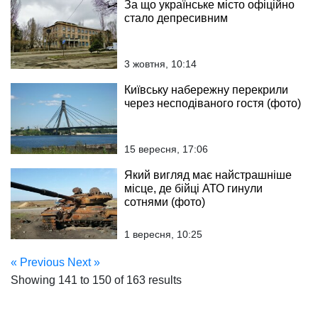
За що українське місто офіційно
стало депресивним
3 жовтня, 10:14
Київську набережну перекрили
через несподіваного гостя (фото)
15 вересня, 17:06
Який вигляд має найстрашніше
місце, де бійці АТО гинули
сотнями (фото)
1 вересня, 10:25
« Previous
Next »
Showing
141
to
150
of
163
results