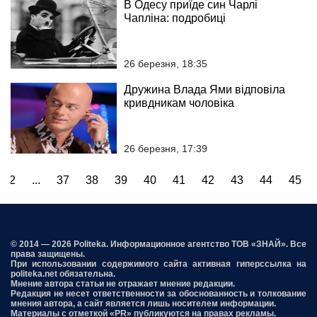
В Одесу приїде син Чарлі
Чапліна: подробиці
26 березня, 18:35
Дружина Влада Ями відповіла
кривдникам чоловіка
26 березня, 17:39
2
...
37
38
39
40
41
42
43
44
45
© 2014 — 2026 Politeka. Информационное агентство ТОВ «ЗНАЙ». Все
права защищены.
При использовании содержимого сайта активная гиперссылка на
politeka.net обязательна.
Мнение автора статьи не отражает мнение редакции.
Редакция не несет ответственности за обоснованность и толкование
мнения автора, а сайт является лишь носителем информации.
Материалы с отметкой «PR» публикуются на правах рекламы.