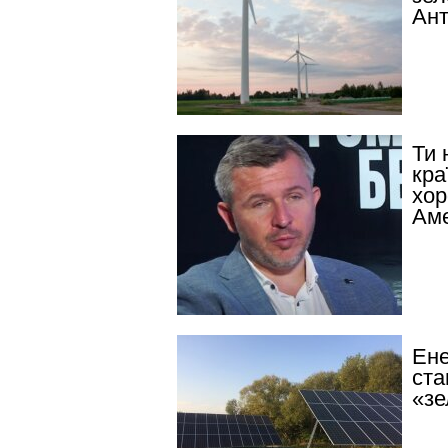
Ан
Ти 
кра
хор
Аме
Ене
ста
«зе