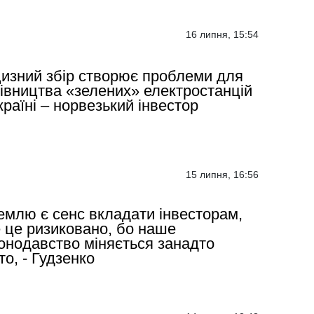
16 липня, 15:54
изний збір створює проблеми для
івництва «зелених» електростанцій
країні – норвезький інвестор
15 липня, 16:56
емлю є сенс вкладати інвесторам,
 це ризиковано, бо наше
онодавство міняється занадто
то, - Гудзенко