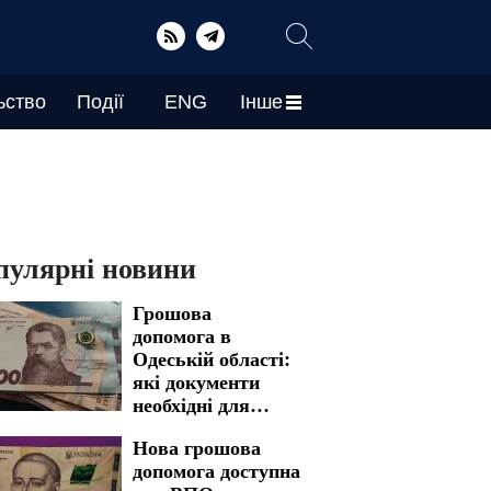
ьство
Події
ENG
Інше
пулярні новини
Грошова
допомога в
Одеській області:
які документи
необхідні для
швидкого
Нова грошова
отримання
допомога доступна