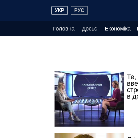
УКР
РУС
Головна
Досьє
Економіка
Те,
вве
стр
в д