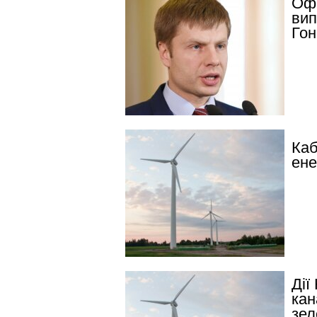
Офі
вип
Гон
Каб
ене
Дії
кан
зел