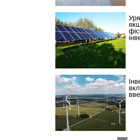
Уря
якщ
фіс
інв
Інв
вкл
вве