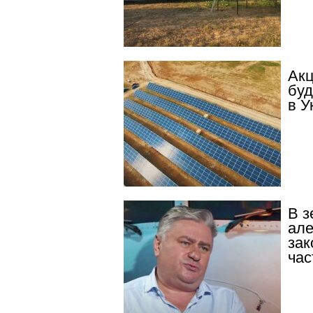
Акц
буд
в У
В з
але
зак
час