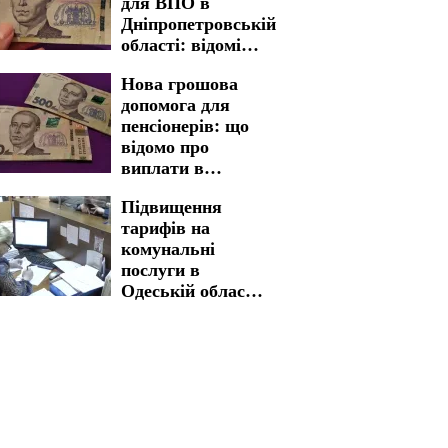
для ВПО в
Дніпропетровській
області: відомі
критерії відбору
Нова грошова
та розмір виплат
допомога для
пенсіонерів: що
відомо про
виплати в
Харківській
Підвищення
області
тарифів на
комунальні
послуги в
Одеській області:
ситуація з
вартістю
змінилася