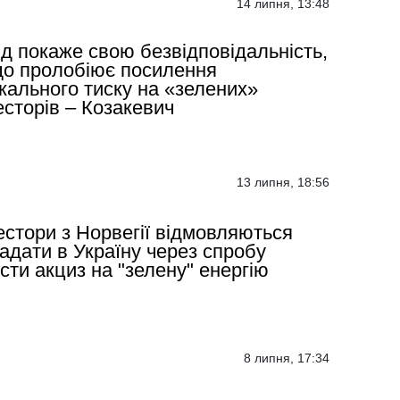
14 липня, 13:48
д покаже свою безвідповідальність,
о пролобіює посилення
кального тиску на «зелених»
есторів – Козакевич
13 липня, 18:56
естори з Норвегії відмовляються
адати в Україну через спробу
сти акциз на "зелену" енергію
8 липня, 17:34