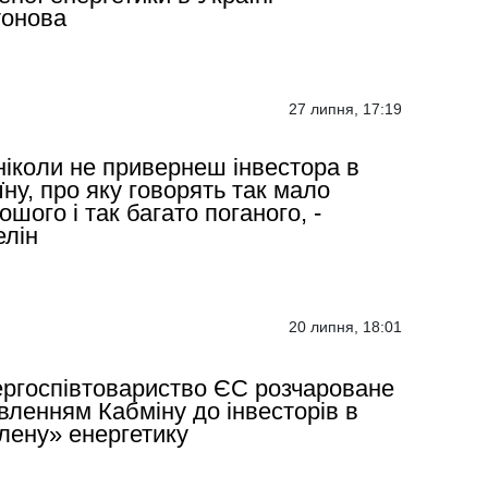
тонова
27 липня, 17:19
ніколи не привернеш інвестора в
їну, про яку говорять так мало
ошого і так багато поганого, -
лін
20 липня, 18:01
ргоспівтовариство ЄС розчароване
вленням Кабміну до інвесторів в
лену» енергетику