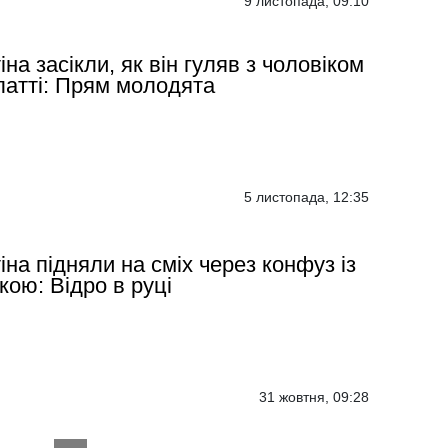
9 листопада, 09:10
іна засікли, як він гуляв з чоловіком
латті: Прям молодята
5 листопада, 12:35
іна підняли на сміх через конфуз із
кою: Відро в руці
31 жовтня, 09:28