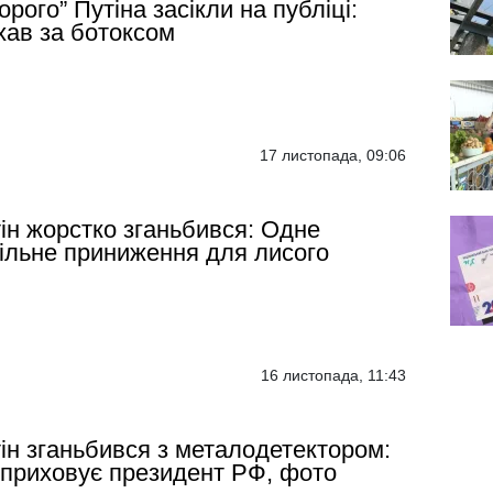
орого” Путіна засікли на публіці:
хав за ботоксом
17 листопада, 09:06
ін жорстко зганьбився: Одне
ільне приниження для лисого
16 листопада, 11:43
ін зганьбився з металодетектором:
приховує президент РФ, фото