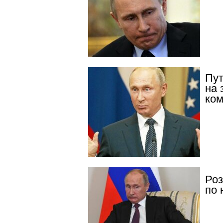
Пут
на 
ко
Роз
по 