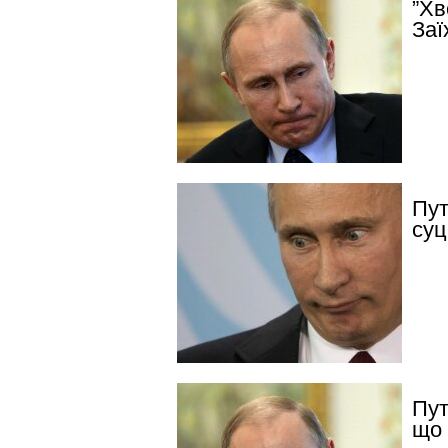
”Хв
Заї
Пут
суц
Пут
що 