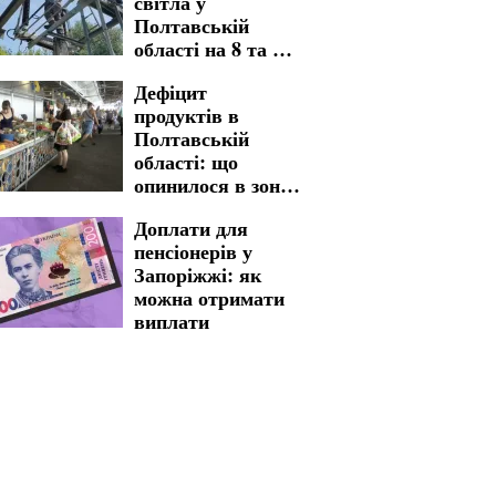
світла у
обмеження
Полтавській
області на 8 та 9
серпня: названо
Дефіцит
адреси тривалих
продуктів в
знеструмлень
Полтавській
області: що
опинилося в зоні
ризику
Доплати для
пенсіонерів у
Запоріжжі: як
можна отримати
виплати