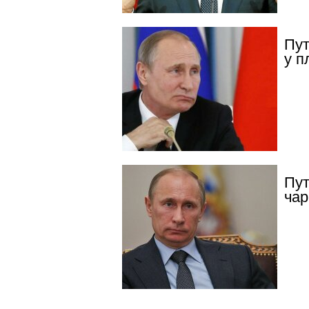
Пут
у п
Пут
чар