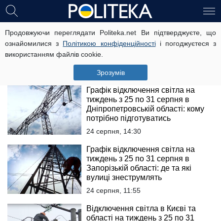
Відключення світла в Одеській
Продовжуючи переглядати Politeka.net Ви підтверджуєте, що
області з 25 по 31 серпня: графіки
ознайомилися з
Політикою конфіденційності
і погоджуєтеся з
ДТЕК на тиждень
використанням файлів cookie.
24 серпня, 17:45
Зрозумів
Графік відключення світла на
тиждень з 25 по 31 серпня в
Дніпропетровській області: кому
потрібно підготуватись
24 серпня, 14:30
Графік відключення світла на
тиждень з 25 по 31 серпня в
Запорізькій області: де та які
вулиці знеструмлять
24 серпня, 11:55
Відключення світла в Києві та
області на тиждень з 25 по 31