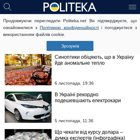
Піонтковський зробив ризиковий
Продовжуючи переглядати Politeka.net Ви підтверджуєте, що
прогноз щодо виборів у США
ознайомилися з
Політикою конфіденційності
і погоджуєтеся з
використанням файлів cookie.
8 листопада, 16:09
Зрозумів
Синоптики обіцяють, що в Україну
йде аномальне тепло
6 листопада, 19:36
В Україні рекордно
подешевшають електрокари
5 листопада, 11:36
Що чекати від курсу долара –
думка експертів (інфографіка)