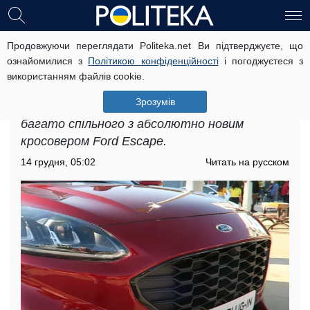
Продовжуючи переглядати Politeka.net Ви підтверджуєте, що
Ford Kuga 2022 року буде яскраво
ознайомилися з
Політикою конфіденційності
і погоджуєтеся з
виділятися на дорогах України:
використанням файлів cookie.
перші фото новинки
Зрозумів
Новий гібрид Ford Kuga 2022 року матиме
багато спільного з абсолютно новим
кросовером Ford Escape.
14 грудня, 05:02
Читать на русском