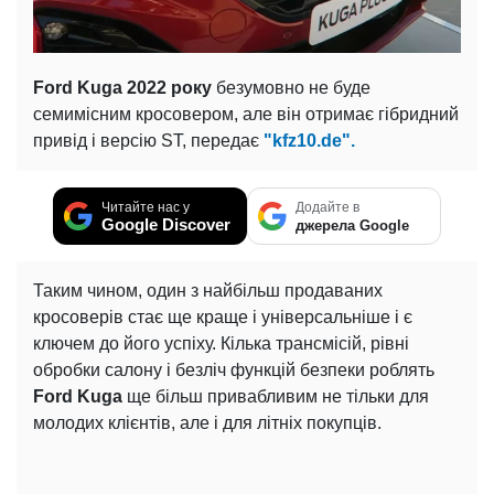
Ford Kuga 2022 року
безумовно не буде
семимісним кросовером, але він отримає гібридний
привід і версію ST, передає
"kfz10.de".
Читайте нас у
Додайте в
Google Discover
джерела Google
Таким чином, один з найбільш продаваних
кросоверів стає ще краще і універсальніше і є
ключем до його успіху. Кілька трансмісій, рівні
обробки салону і безліч функцій безпеки роблять
Ford Kuga
ще більш привабливим не тільки для
молодих клієнтів, але і для літніх покупців.