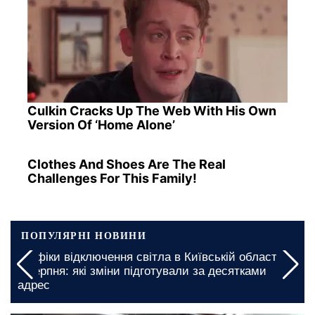
Culkin Cracks Up The Web With His Own
Version Of ‘Home Alone’
Clothes And Shoes Are The Real
Challenges For This Family!
ПОПУЛЯРНІ НОВИНИ
а
Миколаївську область закликали підготуватися:
графіки відключення світла на 5 та 6 серпня
введено на довгі години