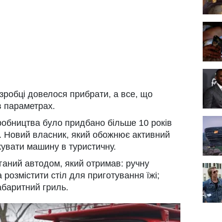
зробці довелося прибрати, а все, що
в параметрах.
робництва було придбано більше 10 років
і. Новий власник, який обожнює активний
кувати машину в туристичну.
аний автодом, який отримав: ручну
 розмістити стіл для приготування їжі;
абаритний гриль.