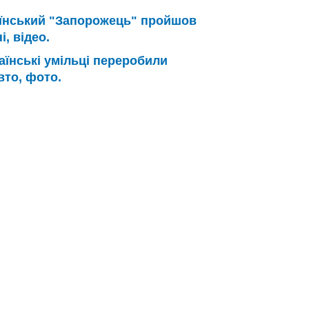
їнський "Запорожець" пройшов
, відео.
аїнські умільці переробили
вто, фото.