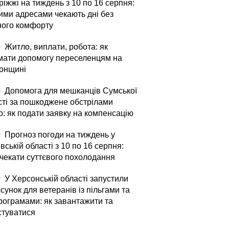
іжжі на тиждень з 10 по 16 серпня:
кими адресами чекають дні без
ного комфорту
0
Житло, виплати, робота: як
мати допомогу переселенцям на
онщині
5
Допомога для мешканців Сумської
сті за пошкоджене обстрілами
о: як подати заявку на компенсацію
0
Прогноз погоди на тиждень у
вській області з 10 по 16 серпня:
 чекати суттєвого похолодання
0
У Херсонській області запустили
сунок для ветеранів із пільгами та
рограмами: як завантажити та
стуватися