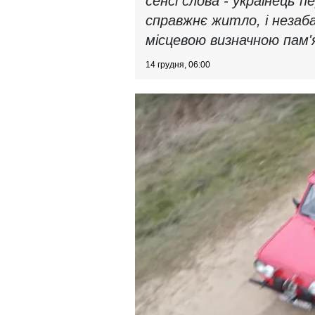
сенсі слова - українець 
справжнє житло, і неза
місцевою визначною пам
14 грудня, 06:00