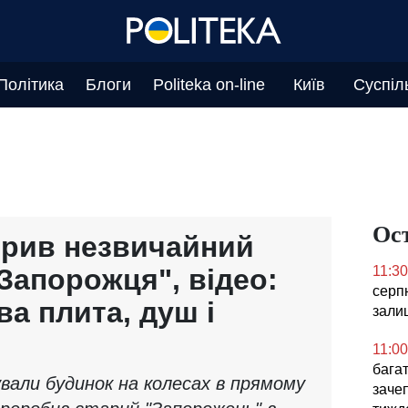
Політика
Блоги
Politeka on-line
Київ
Суспіл
Ос
орив незвичайний
Запорожця", відео:
11:30
серпн
ва плита, душ і
зали
11:00
бага
ували будинок на колесах в прямому
заче