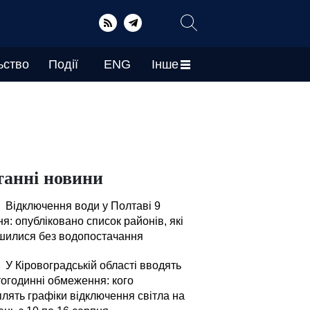
ьство
Події
ENG
Інше
танні новини
Відключення води у Полтаві 9
я: опубліковано список районів, які
шилися без водопостачання
У Кіровоградській області вводять
тогодинні обмеження: кого
плять графіки відключення світла на