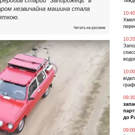
переробив старий "Запорожець" в
тижд
баром незвичайна машина стала
10:4
'яткою.
Хмел
пере
Читать на русском
10:2
Запо
спис
водо
10:0
відк
графі
09:3
запа
парт
до Pa
09:0