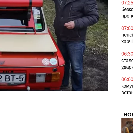
07:2
безк
проп
07:0
пенсі
харч
06:3
стал
удар
06:0
комун
вста
НО