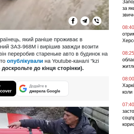
Запор
за я
звич
08:4
отри
країнець, який раніше проживає в
Херс
чний ЗАЗ-968М і вирішив завжди возити
08:2
він переробив стареньке авто в будинок на
обла
вто
опублікували
на Youtube-каналі "kzi
житл
доскрольте до кінця сторінки).
08:0
Харкі
у
Додайте в
cover
джерела Google
коли
07:4
засто
соцп
кори