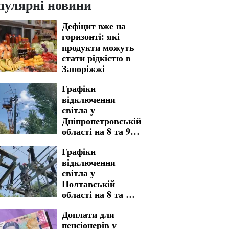
пулярні новини
Дефіцит вже на
горизонті: які
продукти можуть
стати рідкістю в
Запоріжжі
Графіки
відключення
світла у
Дніпропетровській
області на 8 та 9
серпня: де
Графіки
доведеться
відключення
зустріти вихідні
світла у
без електрики
Полтавській
області на 8 та 9
серпня: названо
Доплати для
адреси тривалих
пенсіонерів у
знеструмлень