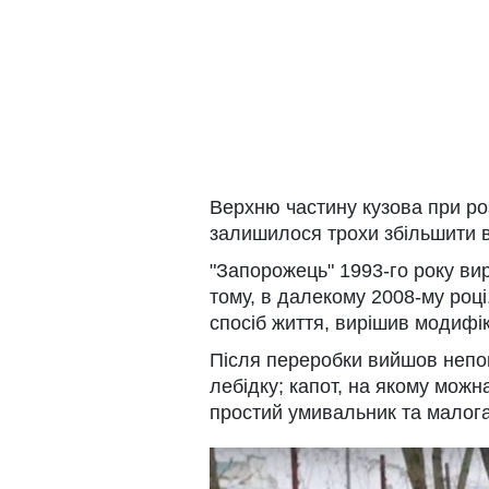
Верхню частину кузова при ро
залишилося трохи збільшити 
"Запорожець" 1993-го року ви
тому, в далекому 2008-му роц
спосіб життя, вирішив модифі
Після переробки вийшов непог
лебідку; капот, на якому можна
простий умивальник та малог