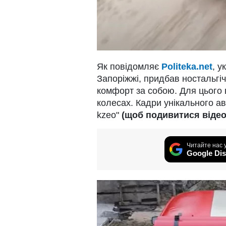
Як повідомляє
Politeka.net
, у
Запоріжжі, придбав ностальгі
комфорт за собою. Для цього 
колесах. Кадри унікального а
kzeo"
(щоб подивитися відео 
Читайте нас 
Google Dis