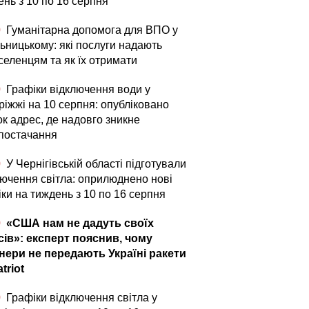
ень з 10 по 16 серпня
0
Гуманітарна допомога для ВПО у
ьницькому: які послуги надають
селенцям та як їх отримати
0
Графіки відключення води у
ріжжі на 10 серпня: опубліковано
ок адрес, де надовго зникне
постачання
0
У Чернігівській області підготували
лючення світла: оприлюднено нові
ки на тиждень з 10 по 16 серпня
0
«США нам не дадуть своїх
сів»: експерт пояснив, чому
нери не передають Україні ракети
triot
0
Графіки відключення світла у