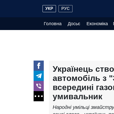
УКР
РУС
Головна
Досьє
Економіка
Українець ств
автомобіль з "
всередині газо
умивальник
Народні умільці змайстр