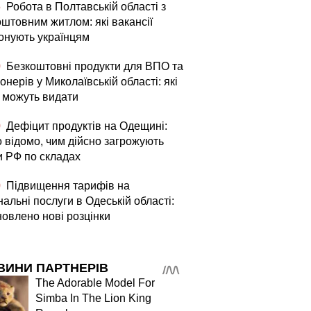
5
Робота в Полтавській області з
оштовним житлом: які вакансії
онують українцям
0
Безкоштовні продукти для ВПО та
онерів у Миколаївській області: які
і можуть видати
0
Дефіцит продуктів на Одещині:
о відомо, чим дійсно загрожують
и РФ по складах
0
Підвищення тарифів на
альні послуги в Одеській області:
новлено нові розцінки
ВИНИ ПАРТНЕРІВ
The Adorable Model For
Simba In The Lion King