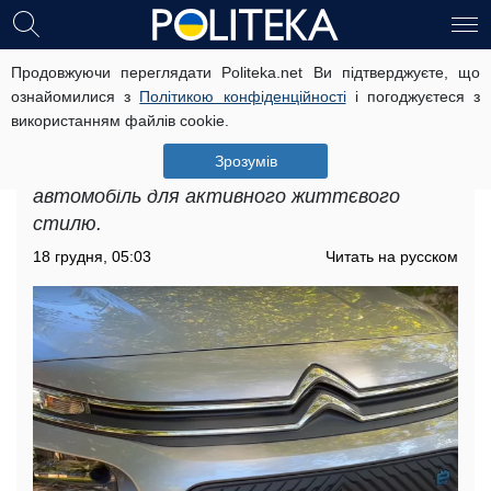
Продовжуючи переглядати Politeka.net Ви підтверджуєте, що
Новий Citroen Berlingo 2022 тепер
ознайомилися з
Політикою конфіденційності
і погоджуєтеся з
електромобіль: як виглядає
використанням файлів cookie.
оновлений фургон
Зрозумів
Новий Citroen e-Berlingo 2022 - це ідеальний
автомобіль для активного життєвого
стилю.
18 грудня, 05:03
Читать на русском