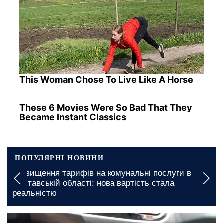
This Woman Chose To Live Like A Horse
These 6 Movies Were So Bad That They
Became Instant Classics
ПОПУЛЯРНІ НОВИНИ
ння тарифів на комунальні послуги в
Грошова доп
кій області: нова вартість стала
документи н
стю
14 березня, 10:16