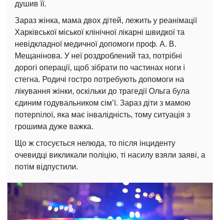
душив її.
Зараз жінка, мама двох дітей, лежить у реанімації
Харківської міської клінічної лікарні швидкої та
невідкладної медичної допомоги проф. А. В.
Мещанінова. У неї роздроблений таз, потрібні
дорогі операції, щоб зібрати по частинах ноги і
стегна. Родичі гостро потребують допомоги на
лікування жінки, оскільки до трагедії Ольга була
єдиним годувальником сім’ї. Зараз діти з мамою
потерпілої, яка має інвалідність, тому ситуація з
грошима дуже важка.
Що ж стосується нелюда, то після інциденту
очевидці викликали поліцію, ті насилу взяли заяві, а
потім відпустили.