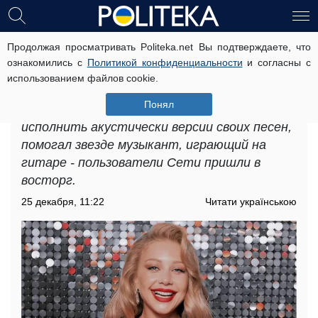
Продолжая просматривать Politeka.net Вы подтверждаете, что
Тина Кароль довела до мурашек,
ознакомились с
Политикой конфиденциальности
и согласны с
похваставшись своим талантом:
использованием файлов cookie.
"Это очень красиво"
Понял
Украинская певица Тина Кароль решила
исполнить акустически версии своих песен,
помогал звезде музыкант, играющий на
гитаре - пользователи Сети пришли в
восторг.
25 декабря, 11:22
Читати українською