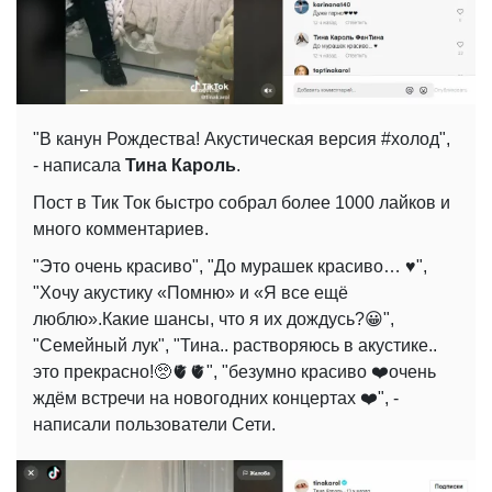
"В канун Рождества! Акустическая версия #холод",
- написала
Тина Кароль
.
Пост в Тик Ток быстро собрал более 1000 лайков и
много комментариев.
"Это очень красиво", "До мурашек красиво… ♥️",
"Хочу акустику «Помню» и «Я все ещё
люблю».Какие шансы, что я их дождусь?😀",
"Семейный лук", "Тина.. растворяюсь в акустике..
это прекрасно!🥺🫀🫀", "безумно красиво ❤️очень
ждём встречи на новогодних концертах ❤️", -
написали пользователи Сети.