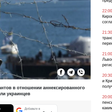
пред
22:0
Киро
согл
21:3
тран
пере
21:0
Льво
реги
20:3
и Кр
полу
антов в отношении аннексированного
ли украинцев
20:0
пенс
каки
в
Добавьте в