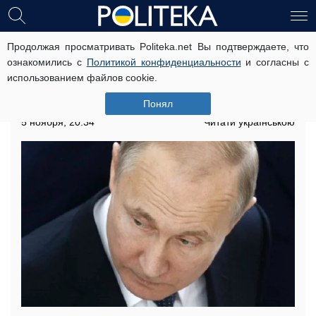
Продолжая просматривать Politeka.net Вы подтверждаете, что
Путин слетел с катушек,
ознакомились с
Политикой конфиденциальности
и согласны с
полицейские хватают людей на
использованием файлов cookie.
концерте Scorpions: скандальные
кадры
Понял
5 ноября, 20:34
Читати українською