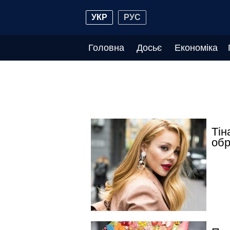
УКР
РУС
Головна
Досьє
Економіка
Тін
обр