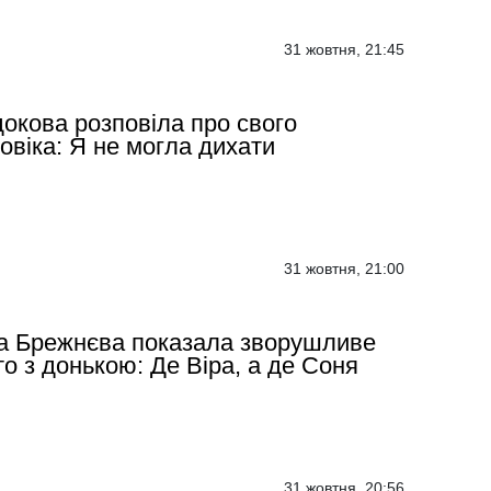
31 жовтня, 21:45
окова розповіла про свого
овіка: Я не могла дихати
31 жовтня, 21:00
а Брежнєва показала зворушливе
о з донькою: Де Віра, а де Соня
31 жовтня, 20:56