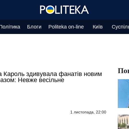
Політика
Блоги
Politeka on-line
Київ
Суспіл
По
а Кароль здивувала фанатів новим
азом: Невже весільне
1 листопада, 22:00