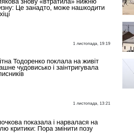
якова знову «втратила» нижню
изну: Це занадто, може нашкодити
хіці
1 листопада, 19:19
ітна Тодоренко поклала на живіт
ашне чудовисько і заінтригувала
писників
1 листопада, 13:21
очкова показала і нарвалася на
лю критики: Пора змінити позу