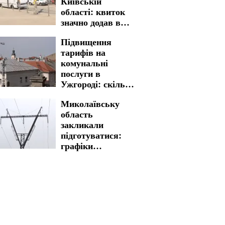
Київській
серпня
області: квиток
значно додав в
вартості
Підвищення
тарифів на
комунальні
послуги в
Ужгороді: скільки
доведеться
Миколаївську
заплатити
область
закликали
підготуватися:
графіки
відключення
світла на 5 та 6
серпня введено на
довгі години