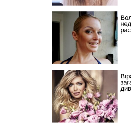
Вол
нед
рас
Вір
заг
див