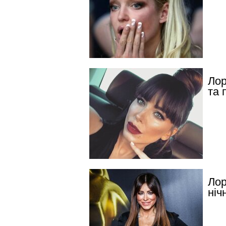
Лор
та 
Лор
ніч