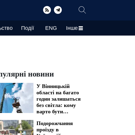
ьство
Події
ENG
Інше
пулярні новини
У Вінницькій
області на багато
годин залишаться
без світла: кому
варто бути
готовими до
Подорожчання
графіків
проїзду в
відключення на 7