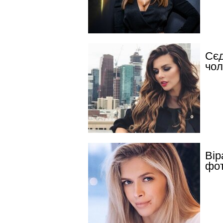
Сєд
чол
Вір
фот