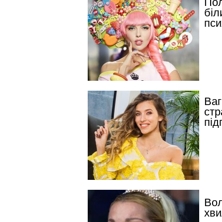
Пол
біл
пси
Ваг
стр
під
Вол
хви