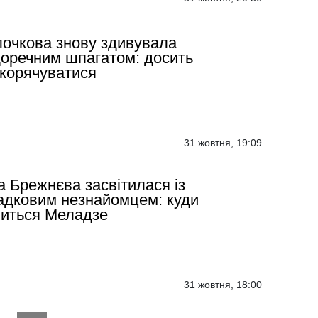
очкова знову здивувала
оречним шпагатом: досить
корячуватися
31 жовтня, 19:09
а Брежнєва засвітилася із
адковим незнайомцем: куди
иться Меладзе
31 жовтня, 18:00