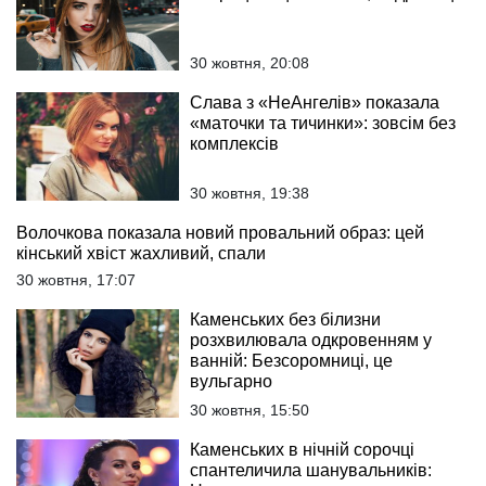
30 жовтня, 20:08
Слава з «НеАнгелів» показала
«маточки та тичинки»: зовсім без
комплексів
30 жовтня, 19:38
Волочкова показала новий провальний образ: цей
кінський хвіст жахливий, спали
30 жовтня, 17:07
Каменських без білизни
розхвилювала одкровенням у
ванній: Безсоромниці, це
вульгарно
30 жовтня, 15:50
Каменських в нічній сорочці
спантеличила шанувальників: