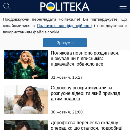
Відверта сповідь Седокової
Продовжуючи переглядати Politeka.net Ви підтверджуєте, що
здивувала підписників: Я живу
ознайомилися з
Політикою конфіденційності
і погоджуєтеся з
неправильно, я взагалі не живу
використанням файлів cookie.
31 жовтня, 16:05
Зрозумів
Полякова повністю роздяглася,
шокувавши підписників:
підкачайся, обвисло все
31 жовтня, 15:27
Сєдокову розкритикували за
розпусне відео: ти який приклад
дітям подаєш
30 жовтня, 21:00
Дорофєєва перенесла складну
операцію: що сталося, подробиці