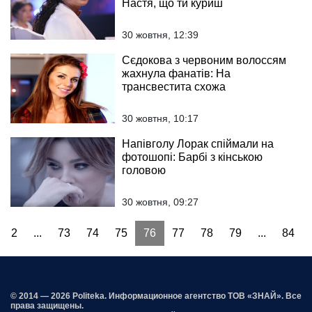
Настя, що ти куриш
30 жовтня, 12:39
Сєдокова з червоним волоссям
жахнула фанатів: На
трансвестита схожа
30 жовтня, 10:17
Напівголу Лорак спіймали на
фотошопі: Барбі з кінською
головою
30 жовтня, 09:27
2
...
73
74
75
76
77
78
79
...
84
© 2014 — 2026 Politeka. Информационное агентство ТОВ «ЗНАЙ». Все
права защищены.