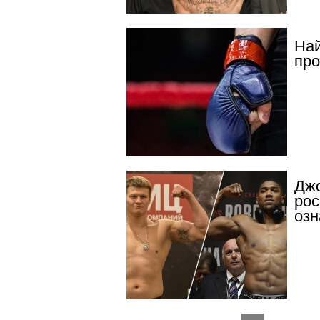
Най
про
Джо
рос
озн