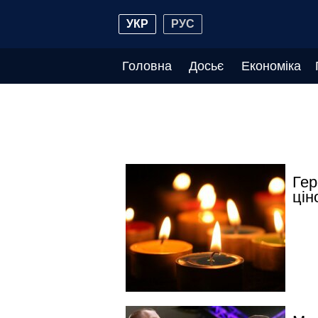
УКР
РУС
Головна
Досьє
Економіка
Гер
цін