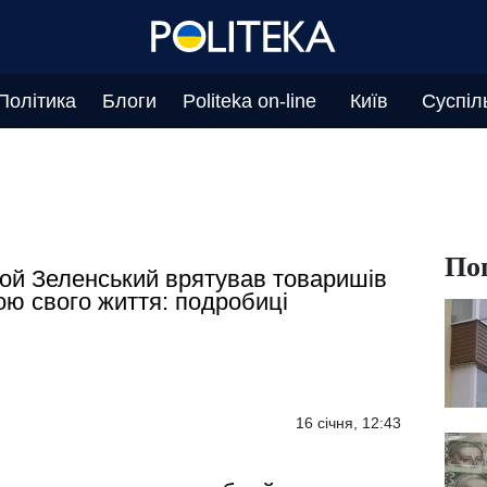
Політика
Блоги
Politeka on-line
Київ
Суспіл
По
ой Зеленський врятував товаришів
ою свого життя: подробиці
16 січня, 12:43