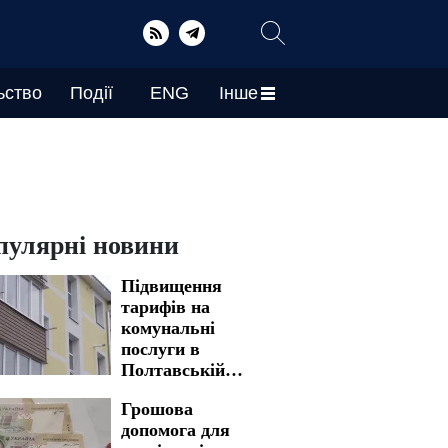
ьство
Події
ENG
Інше
пулярні новини
Підвищення
тарифів на
комунальні
послуги в
Полтавській
області: нова
Грошова
вартість стала
допомога для
реальністю