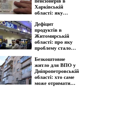
пенсіонерів в
Харківській
області: яку
процедуру
Дефіцит
необхідно пройти
продуктів в
для отримання
Житомирській
виплат
області: про яку
проблему стало
відомо
Безкоштовне
житло для ВПО у
Дніпропетровській
області: хто саме
може отримати
дім