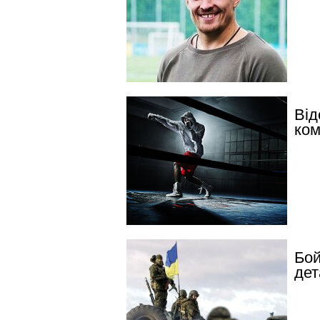
Від
ком
Бой
дет