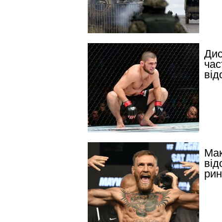
Дис
час
від
Мак
від
рин