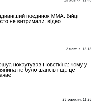
15 жовтня, 12:48
дивніший поєдинок ММА: бійці
сто не витримали, відео
2 жовтня, 13:13
шуа нокаутував Повєткіна: чому у
іянина не було шансів і що це
ачає
23 вересня, 11:25