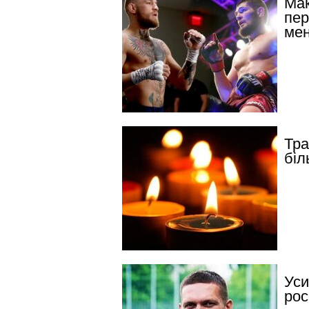
Мак
пер
мен
Тра
біл
Уси
рос