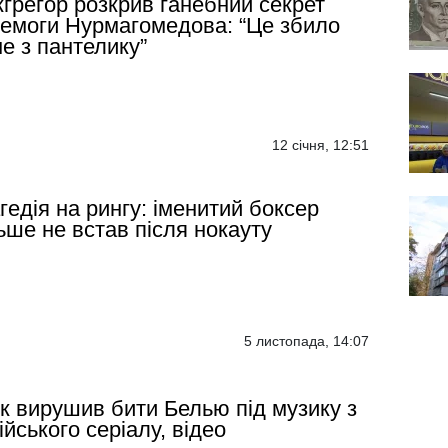
грегор розкрив ганебний секрет
емоги Нурмагомедова: “Це збило
е з пантелику”
12 січня, 12:51
гедія на рингу: іменитий боксер
ьше не встав після нокауту
5 листопада, 14:07
к вирушив бити Белью під музику з
ійського серіалу, відео