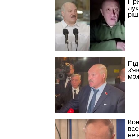
При
лук
ріш
Під
з'я
мож
Кон
все
не в