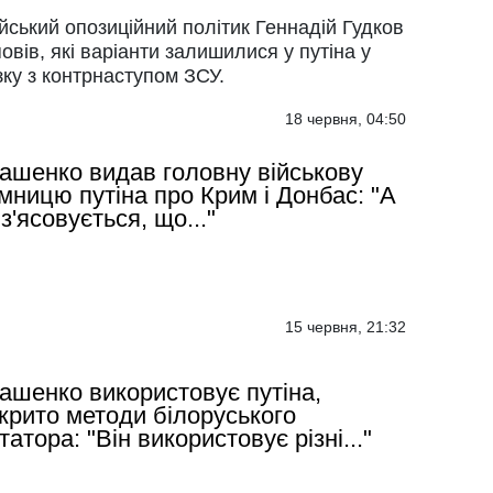
йський опозиційний політик Геннадій Гудков
овів, які варіанти залишилися у путіна у
зку з контрнаступом ЗСУ.
18 червня, 04:50
ашенко видав головну військову
мницю путіна про Крим і Донбас: "А
 з'ясовується, що..."
15 червня, 21:32
ашенко використовує путіна,
крито методи білоруського
татора: "Він використовує різні..."