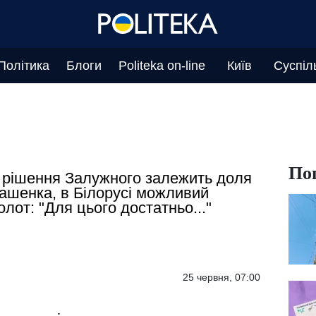
Політика
Блоги
Politeka on-line
Київ
Суспіл
По
 рішення Залужного залежить доля
ашенка, в Білорусі можливий
олот: "Для цього достатньо..."
25 червня, 07:00