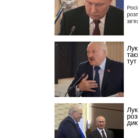
Росі
розп
зв'я
Лук
тає
тут
Лук
роз
дик