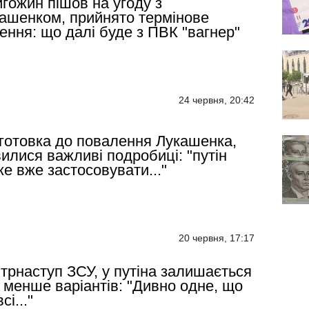
гожин пішов на угоду з
ашенком, прийнято термінове
ення: що далі буде з ПВК "вагнер"
24 червня, 20:42
готовка до повалення Лукашенка,
вилися важливі подробиці: "путін
е вже застосовувати..."
20 червня, 17:17
трнаступ ЗСУ, у путіна залишається
 менше варіантів: "Дивно одне, що
сі..."