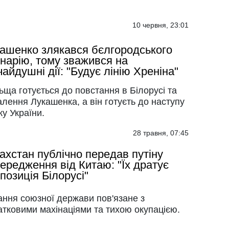
10 червня, 23:01
ашенко злякався бєлгородського
нарію, тому зважився на
чайдушні дії: "Будує лінію Хреніна"
ща готується до повстання в Білорусі та
лення Лукашенка, а він готуєть до наступу
ку України.
28 травня, 07:45
ахстан публічно передав путіну
ередження від Китаю: "Їх дратує
позиція Білорусі"
ання союзної держави пов'язане з
атковими махінаціями та тихою окупацією.