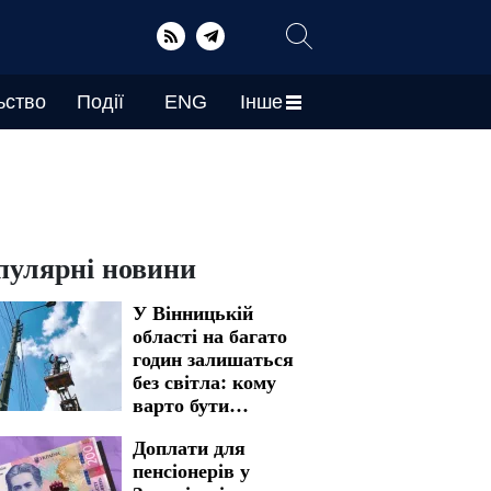
ьство
Події
ENG
Інше
пулярні новини
У Вінницькій
області на багато
годин залишаться
без світла: кому
варто бути
готовими до
Доплати для
графіків
пенсіонерів у
відключення на 7