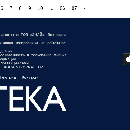
6
7
8
9
10
...
86
87
›
е агентство ТОВ «ЗНАЙ». Все права
ивная гиперссылка на politeka.net
едакции.
боснованность и толкование мнения
формации.
 правах рекламы.
INE AGENTSTVO ZNAI, TOV
Реклама
Контакти