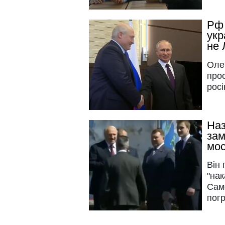
Рф 
укр
не 
Оле
прос
росі
Наз
зам
мос
Він 
"нак
Саме
пог