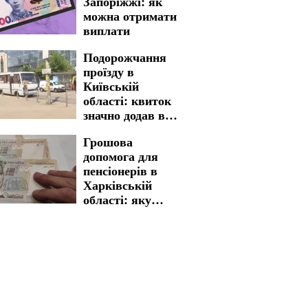
Запоріжжі: як
серпня
можна отримати
виплати
Подорожчання
проїзду в
Київській
області: квиток
значно додав в
вартості
Грошова
допомога для
пенсіонерів в
Харківській
області: яку
процедуру
необхідно пройти
для отримання
виплат