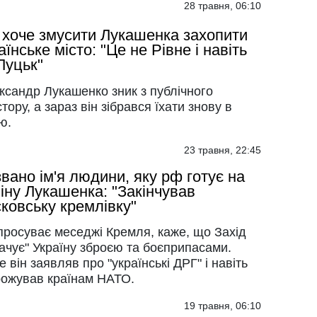
28 травня, 06:10
хоче змусити Лукашенка захопити
аїнське місто: "Це не Рівне і навіть
Луцьк"
ксандр Лукашенко зник з публічного
тору, а зараз він зібрався їхати знову в
ю.
23 травня, 22:45
вано ім'я людини, яку рф готує на
іну Лукашенка: "Закінчував
ковську кремлівку"
просуває меседжі Кремля, каже, що Захід
ачує" Україну зброєю та боєприпасами.
 він заявляв про "українські ДРГ" і навіть
рожував країнам НАТО.
19 травня, 06:10