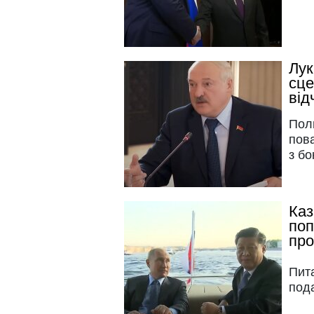
Лук
сце
від
Поль
пова
з бо
Каз
поп
про
Пит
под