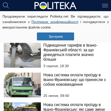
Підвищення тарифів на
Продовжуючи переглядати Politeka.net Ви підтверджуєте, що
комунальні послуги в Івано-
ознайомилися з
Політикою конфіденційності
і погоджуєтеся з
Франківській області: з якими
використанням файлів cookie.
цінами мешканцям доведеться
мати справу
6 серпня, 11:00
Зрозумів
Підвищення тарифів в Івано-
Франківській області: за що
доведеться платити значно
більше
3 серпня, 18:30
Нова система оплати проїзду в
Івано-Франківську: що принесли з
собою нововведення
25 липня, 09:00
Нова система оплати проїзду в
Івано-Франківську: які саме зміни