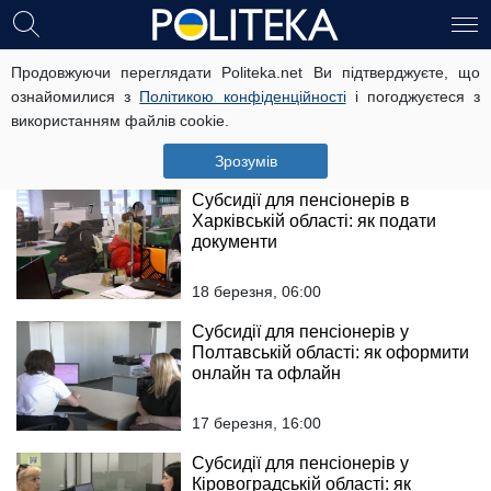
Субсидії для пенсіонерів у
Продовжуючи переглядати Politeka.net Ви підтверджуєте, що
Дніпропетровській області:
ознайомилися з
Політикою конфіденційності
і погоджуєтеся з
інструкція для правильного
використанням файлів cookie.
подання заяви
18 березня, 11:00
Зрозумів
Субсидії для пенсіонерів в
Харківській області: як подати
документи
18 березня, 06:00
Субсидії для пенсіонерів у
Полтавській області: як оформити
онлайн та офлайн
17 березня, 16:00
Субсидії для пенсіонерів у
Кіровоградській області: як