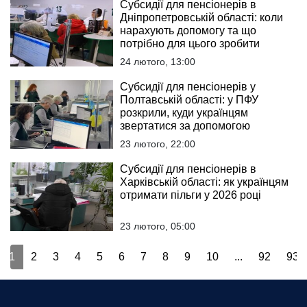
Субсидії для пенсіонерів в
Дніпропетровській області: коли
нарахують допомогу та що
потрібно для цього зробити
24 лютого, 13:00
Субсидії для пенсіонерів у
Полтавській області: у ПФУ
розкрили, куди українцям
звертатися за допомогою
23 лютого, 22:00
Субсидії для пенсіонерів в
Харківській області: як українцям
отримати пільги у 2026 році
23 лютого, 05:00
1
2
3
4
5
6
7
8
9
10
...
92
93