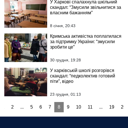
У Харкові спалахнула шкільний
скандал: “Змусили звільнитися за
власним бажанням”
8 січня, 20:43
Кримська активістка поплатилася
за підтримку України: “змусили
зробити це”
30 грудня, 19:28
У харківській школі розгорівся
скандал: “педколектив готовий
піти”, відео
23 грудня, 01:13
1
2
...
5
6
7
8
9
10
11
...
19
20