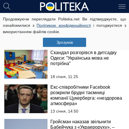
Перевірка в Будинку дитини на
Продовжуючи переглядати Politeka.net Ви підтверджуєте, що
Харківщині закінчилася
ознайомилися з
Політикою конфіденційності
і погоджуєтеся з
скандалом: справа дійшла до
використанням файлів cookie.
Луценка
5 березня, 18:25
Зрозумів
Скандал розгорівся в дитсадку
Одеси: “Українська мова не
потрібна”
18 січня, 11:25
Екс-співробітники Facebook
розкрили брудні таємниці
компанії Цукерберга: «нездорова
атмосфера»
13 січня, 14:50
Гройсман наказав звільнити
Бабейчука з «Украероруху», –