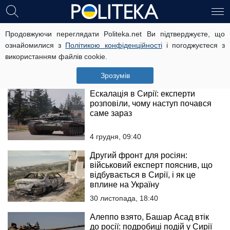
РФ програла війну в Сирії:
Продовжуючи переглядати Politeka.net Ви підтверджуєте, що
експерти розповіли, як крах
ознайомилися з
Політикою конфіденційності
і погоджуєтеся з
режиму Асада вдарить по Путіну
використанням файлів cookie.
9 грудня, 19:40
Зрозумів
Ескалація в Сирії: експерти
розповіли, чому наступ почався
саме зараз
4 грудня, 09:40
Другий фронт для росіян:
військовий експерт пояснив, що
відбувається в Сирії, і як це
вплине на Україну
30 листопада, 18:40
Алеппо взято, Башар Асад втік
до росії: подробиці подій у Сирії