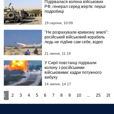
Підірвалася колона військових
РФ, генерал серед жертв: перші
подробиці
19 серпня, 10:09
"Не розрахували кривизну землі":
російський військовий корабель
ледь не підбив сам себе, відео
21 липня, 11:19
У Сирії повстанці підірвали
колону з російськими
військовими: кадри потужного
вибуху
14 липня, 14:17
1
2
3
4
5
6
7
8
9
10
...
25
26