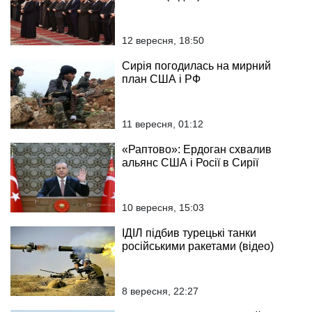
12 вересня, 18:50
Сирія погодилась на мирний
план США і РФ
11 вересня, 01:12
«Раптово»: Ердоган схвалив
альянс США і Росії в Сирії
10 вересня, 15:03
ІДІЛ підбив турецькі танки
російськими ракетами (відео)
8 вересня, 22:27