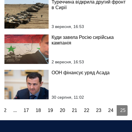
Туреччина відкрила другий фронт
в Сирії
3 вересня, 16:53
Куди завела Росію сирійська
кампанія
2 вересня, 16:53
ООН фінансує уряд Асада
30 серпня, 11:02
2
...
17
18
19
20
21
22
23
24
25