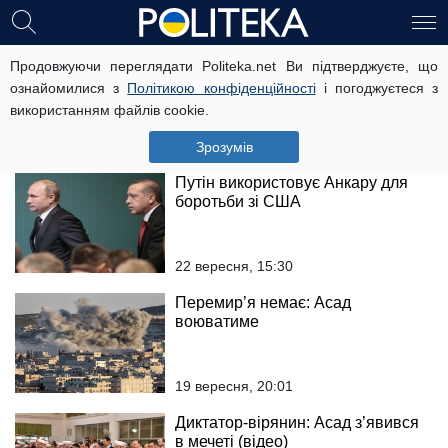
Повстанці в Сирії відмовилися
Продовжуючи переглядати Politeka.net Ви підтверджуєте, що
від переговорів із Кремлем:
ознайомилися з
Політикою конфіденційності
і погоджуєтеся з
немає сенсу
використанням файлів cookie.
25 вересня, 17:22
Зрозумів
Путін використовує Анкару для
боротьби зі США
22 вересня, 15:30
Перемир’я немає: Асад
воюватиме
19 вересня, 20:01
Диктатор-вірянин: Асад з’явився
в мечеті (відео)