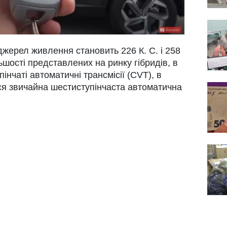
джерел живлення становить 226 К. С. і 258
льшості представлених на ринку гібридів, в
інчаті автоматичні трансмісії (CVT), в
ся звичайна шестиступінчаста автоматична