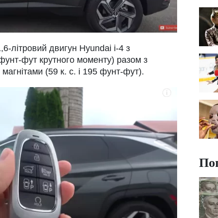
6-літровий двигун Hyundai i-4 з
 фунт-фут крутного моменту) разом з
агнітами (59 к. с. і 195 фунт-фут).
По