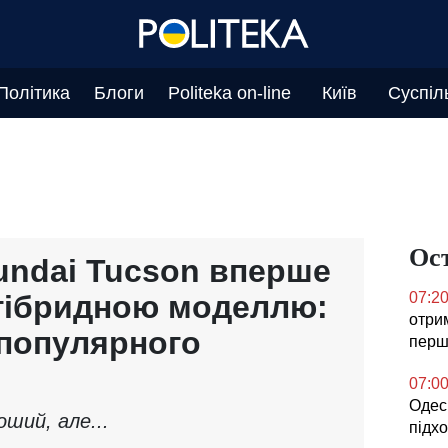
Політика
Блоги
Politeka on-line
Київ
Суспіл
Ос
ndai Tucson вперше
 гібридною моделлю:
07:2
отри
 популярного
перш
07:0
Одесь
оший, але...
підх