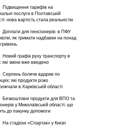
0
Підвищення тарифів на
нальні послуги в Полтавській
ті: нова вартість стала реальністю
0
Доплати для пенсіонерів: в ПФУ
овіли, як тримати надбавки на понад
 гривень
0
Новий графік руху транспорту в
: які зміни вже введено
0
Серпень боляче вдарив по
цях: які продукти різко
рожчали в Харківській області
0
Безкоштовні продукти для ВПО та
онерів у Миколаївській області: що
ить до пакунку допомоги
3
На стадіоні «Спартак» у Києві