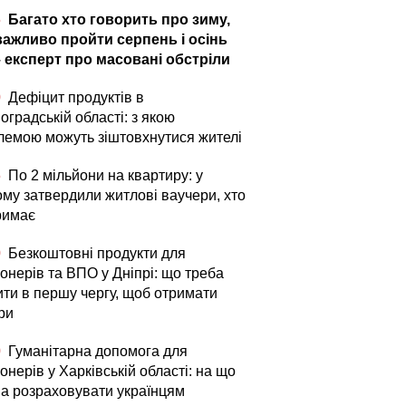
5
Багато хто говорить про зиму,
важливо пройти серпень і осінь
– експерт про масовані обстріли
0
Дефіцит продуктів в
оградській області: з якою
лемою можуть зіштовхнутися жителі
5
По 2 мільйони на квартиру: у
ому затвердили житлові ваучери, хто
римає
0
Безкоштовні продукти для
онерів та ВПО у Дніпрі: що треба
ити в першу чергу, щоб отримати
ри
0
Гуманітарна допомога для
онерів у Харківській області: на що
а розраховувати українцям