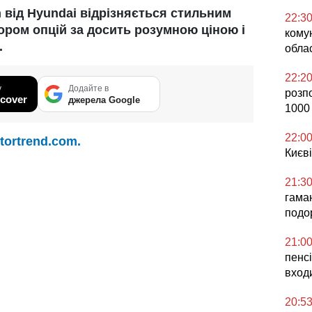
від Hyundai відрізняється стильним
22:3
ором опцій за досить розумною ціною і
кому
.
облас
22:2
у
Додайте в
розп
cover
джерела Google
1000
22:0
tortrend.com.
Києві
21:3
гаман
подо
21:0
пенсі
вход
20:5