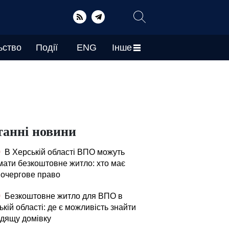
ьство
Події
ENG
Інше
танні новини
0
В Херській області ВПО можуть
мати безкоштовне житло: хто має
очергове право
0
Безкоштовне житло для ВПО в
кій області: де є можливість знайти
одящу домівку