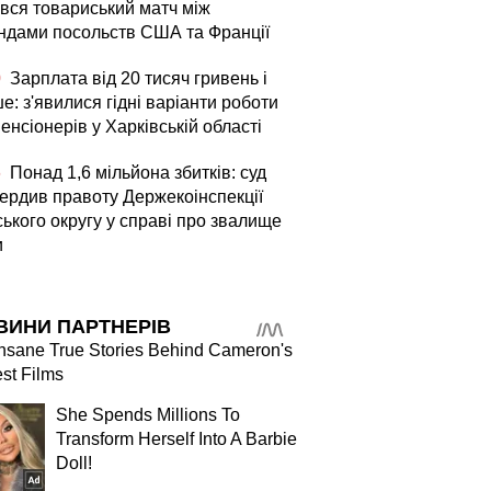
увся товариський матч між
ндами посольств США та Франції
0
Зарплата від 20 тисяч гривень і
е: з'явилися гідні варіанти роботи
енсіонерів у Харківській області
6
Понад 1,6 мільйона збитків: суд
вердив правоту Держекоінспекції
ького округу у справі про звалище
и
ВИНИ ПАРТНЕРІВ
nsane True Stories Behind Cameron's
st Films
She Spends Millions To
Transform Herself Into A Barbie
Doll!