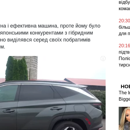
відб
кома
20:3
тна і ефективна машина, проте йому було
більш
 японськими конкурентами з гібридним
для п
сно виділявся серед своїх побратимів
20:1
м.
підт
Поліс
тирс
НО
The I
Bigge