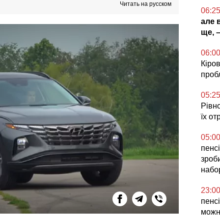
Читать на русском
06:2
але 
ще, 
06:0
Кіров
проб
05:2
Рівн
їх от
05:0
пенсі
зроб
набо
23:0
пенсі
можн