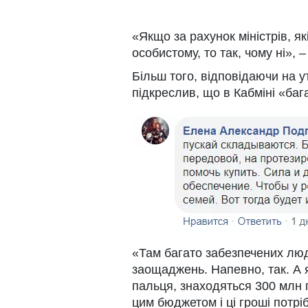
«Якщо за рахунок міністрів, як
особистому, то так, чому ні», –
Більш того, відповідаючи на 
підкреслив, що в Кабміні «ба
«Там багато забезпечених люд
заощаджень. Напевно, так. А 
пальця, знаходяться 300 млн г
цим бюджетом і ці гроші потрі