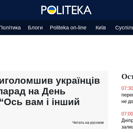
Політика
Блоги
Politeka on-line
Київ
Суспіл
Ос
иголомшив українців
парад на День
07:3
перев
“Ось вам і інший
не д
07:0
Дніпр
Читать на русском
зали