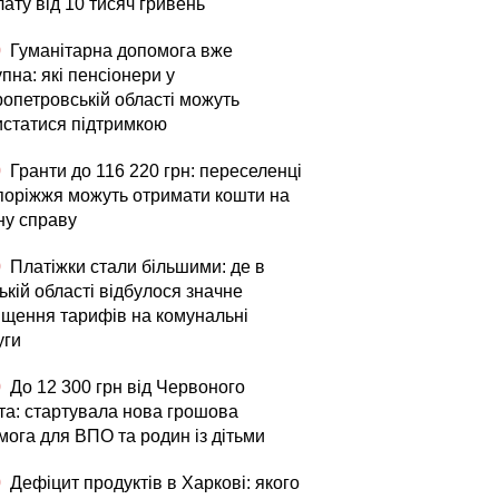
ату від 10 тисяч гривень
0
Гуманітарна допомога вже
пна: які пенсіонери у
ропетровській області можуть
истатися підтримкою
0
Гранти до 116 220 грн: переселенці
апоріжжя можуть отримати кошти на
ну справу
0
Платіжки стали більшими: де в
кій області відбулося значне
ищення тарифів на комунальні
уги
0
До 12 300 грн від Червоного
та: стартувала нова грошова
мога для ВПО та родин із дітьми
0
Дефіцит продуктів в Харкові: якого