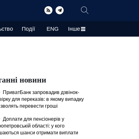
ьство
Події
ENG
Інше
танні новини
0
ПриватБанк запровадив дзвінок-
ірку для переказів: в якому випадку
озволять перевести гроші
0
Доплати для пенсіонерів у
опетровській області: у кого
шаються шанси отримати виплати