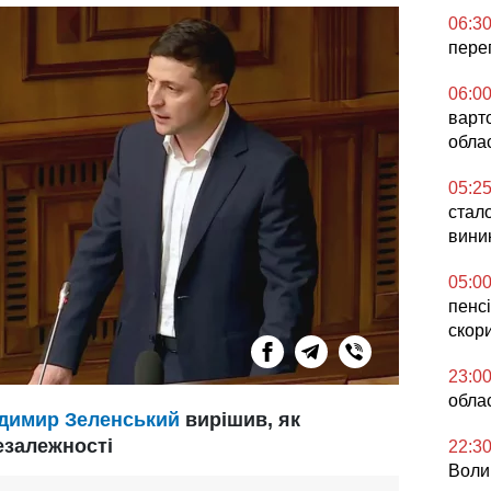
06:3
перег
06:0
варто
обла
05:2
стало
вини
05:0
пенсі
скор
23:0
облас
димир Зеленський
вирішив, як
езалежності
22:3
Воли