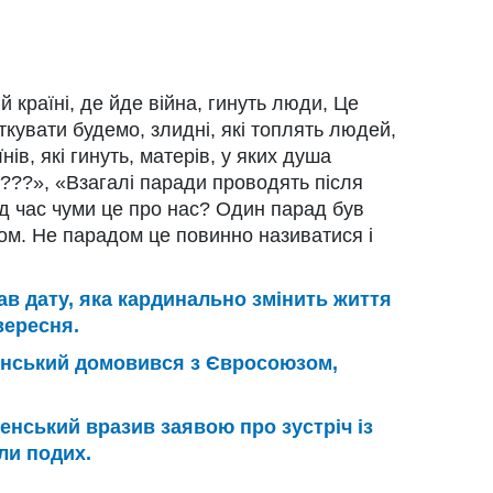
й країні, де йде війна, гинуть люди, Це
ткувати будемо, злидні, які топлять людей,
нів, які гинуть, матерів, у яких душа
????», «Взагалі паради проводять після
ід час чуми це про нас? Один парад був
ом. Не парадом це повинно називатися і
в дату, яка кардинально змінить життя
вересня.
нський домовився з Євросоюзом,
енський вразив заявою про зустріч із
ли подих.