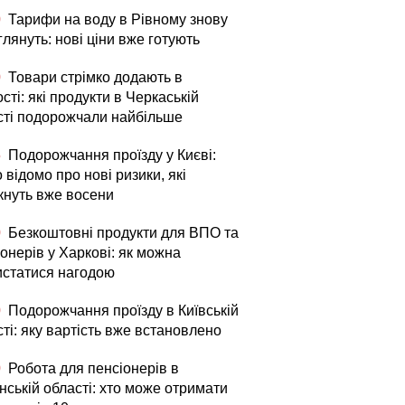
0
Тарифи на воду в Рівному знову
лянуть: нові ціни вже готують
0
Товари стрімко додають в
сті: які продукти в Черкаській
сті подорожчали найбільше
5
Подорожчання проїзду у Києві:
 відомо про нові ризики, які
кнуть вже восени
0
Безкоштовні продукти для ВПО та
онерів у Харкові: як можна
истатися нагодою
0
Подорожчання проїзду в Київській
ті: яку вартість вже встановлено
0
Робота для пенсіонерів в
нській області: хто може отримати