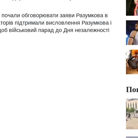
й почали обговорювати заяви Разумкова в
таторів підтримали висловлення Разумкова і
щоб військовий парад до Дня незалежності
По