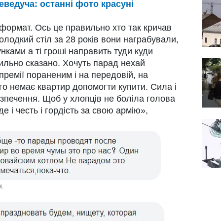
еведуча: останні фото красуні
 формат. Ось це правильно хто так кричав
олодкий стіл за 28 років вони награбували,
нками а ті гроші направить туди куди
ильно сказано. Хочуть парад нехай
ремії пораненим і на передовій, на
го немає квартир допомогти купити. Сила і
безпечення. Щоб у хлопців не боліла голова
де і честь і гордість за свою армію»,