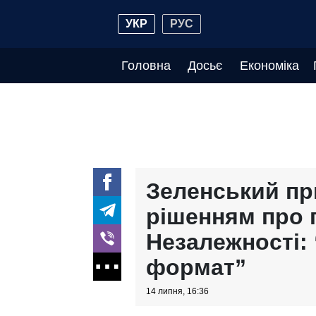
УКР
РУС
Головна
Досьє
Економіка
Зеленський пр
рішенням про 
Незалежності: 
формат”
14 липня, 16:36