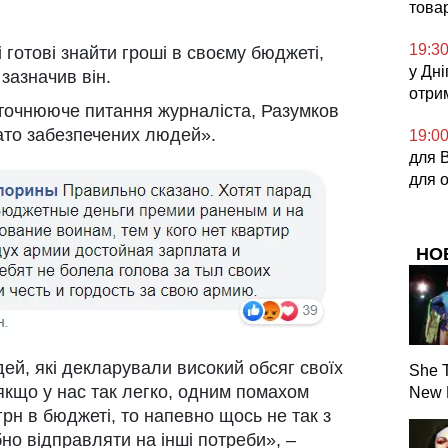
това
19:3
і готові знайти гроші в своєму бюджеті,
у Дні
 зазначив він.
отри
уточнююче питання журналіста, Разумков
гато забезпечених людей».
19:0
для 
для 
НО
ей, які декларували високий обсяг своїх
She T
якщо у нас так легко, одним помахом
New 
рн в бюджеті, то напевно щось не так з
бно відправляти на інші потреби», –