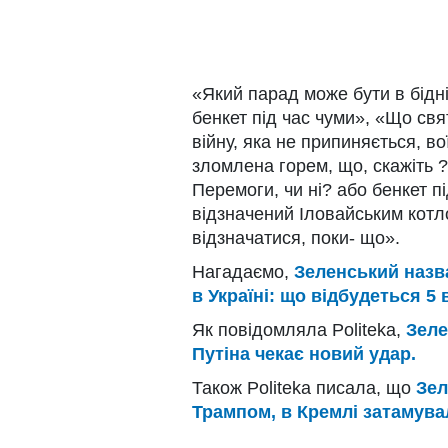
«Який парад може бути в бідні
бенкет під час чуми», «Що свя
війну, яка не припиняється, вої
зломлена горем, що, скажіть 
Перемоги, чи ні? або бенкет п
відзначений Іловайським котл
відзначатися, поки- що».
Нагадаємо,
Зеленський назва
в Україні: що відбудеться 5 
Як повідомляла Politeka,
Зеле
Путіна чекає новий удар.
Також Politeka писала, що
Зел
Трампом, в Кремлі затамува