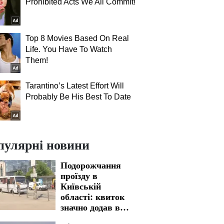
Prohibited Acts We All Commit!
Top 8 Movies Based On Real
Life. You Have To Watch
Them!
Tarantino’s Latest Effort Will
Probably Be His Best To Date
пулярні новини
Подорожчання
проїзду в
Київській
області: квиток
значно додав в
вартості