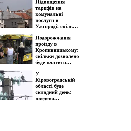
Підвищення
тарифів на
комунальні
послуги в
Ужгороді: скільки
доведеться
Подорожчання
заплатити
проїзду в
Кропивницькому:
скільки дозволено
буде платити
пільговикам
У
Кіровоградській
області буде
складний день:
введено
багатогодинні
графіки
відключення
світла на 5 та 6
серпня