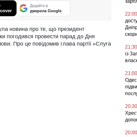
зарпл
у
Додайте в
cover
джерела Google
22:0
досту
Дніп
ула новина про те, що президент
скор
ки погодився провести парад до Дня
мови. Про це повідомив глава партії «Слуга
21:3
із З
влас
21:0
Одесь
підв
посл
20:3
Хрес
допо
20:0