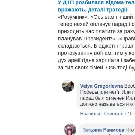
У ДТП розбилася відома тел
вражають, деталі трагедії
«Розумник», «Ось вам і інший
тепер нехай оплачує парад і с
приходить час платити за раху
планував Президент!», «Прав
складаються. Бюджетні гроші п
протезування воїнам, тим у ко
дух армії гідна зарплата і за
за тил своїх сімей. Ось тоді бу