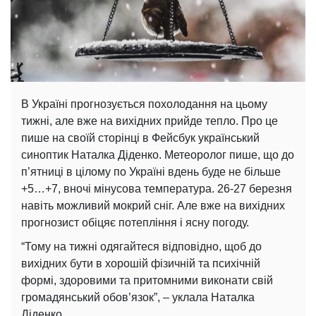
В Україні прогнозується похолодання на цьому
тижні, але вже на вихідних прийде тепло. Про це
пише на своїй сторінці в Фейсбук український
синоптик Наталка Діденко. Метеоролог пише, що до
п’ятниці в цілому по Україні вдень ​​буде не більше
+5…+7, вночі мінусова температура. 26-27 березня
навіть можливий мокрий сніг. Але вже на вихідних
прогнозист обіцяє потепління і ясну погоду.
“Тому на тижні одягайтеся відповідно, щоб до
вихідних бути в хорошій фізичній та психічній
формі, здоровими та притомними виконати свій
громадянський обов’язок”, – уклала Наталка
Діденко.