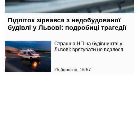
Підліток зірвався з недобудованої
будівлі у Львові: подробиці трагедії
Страшна НП на будівництві у
Львові: врятувати не вдалося
25 березня, 16:57
Ціни на комуналку зросли на
Львівщині: кому не пощастило
25 березня, 16:36
Чоловік заліз до чужої квартири у
Львові: “Почувався як вдома”