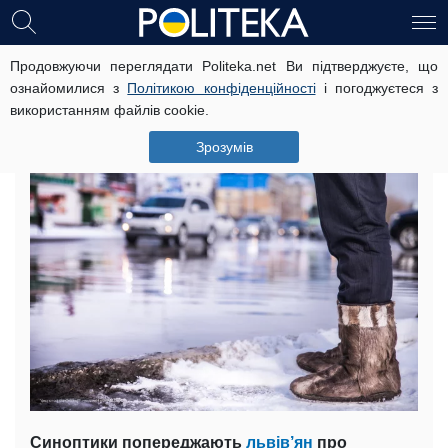
Продовжуючи переглядати Politeka.net Ви підтверджуєте, що
Погода у Львові: чого чекати 26
ознайомилися з
Політикою конфіденційності
і погоджуєтеся з
березня
використанням файлів cookie.
26 березня, 07:11
Читать на русском
Зрозумів
Синоптики попереджають
львів’ян
про