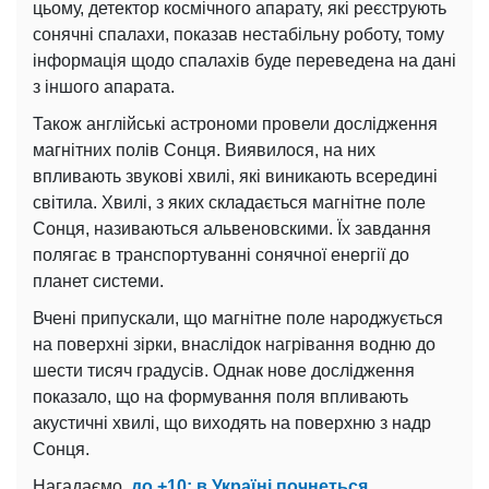
цьому, детектор космічного апарату, які реєструють
сонячні спалахи, показав нестабільну роботу, тому
інформація щодо спалахів буде переведена на дані
з іншого апарата.
Також англійські астрономи провели дослідження
магнітних полів Сонця. Виявилося, на них
впливають звукові хвилі, які виникають всередині
світила. Хвилі, з яких складається магнітне поле
Сонця, називаються альвеновскими. Їх завдання
полягає в транспортуванні сонячної енергії до
планет системи.
Вчені припускали, що магнітне поле народжується
на поверхні зірки, внаслідок нагрівання водню до
шести тисяч градусів. Однак нове дослідження
показало, що на формування поля впливають
акустичні хвилі, що виходять на поверхню з надр
Сонця.
Нагадаємо,
до +10: в Україні почнеться