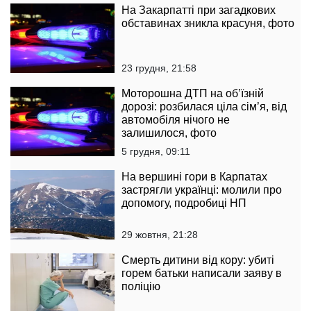
На Закарпатті при загадкових
обставинах зникла красуня, фото
23 грудня, 21:58
Моторошна ДТП на об’їзній
дорозі: розбилася ціла сім’я, від
автомобіля нічого не
залишилося, фото
5 грудня, 09:11
На вершині гори в Карпатах
застрягли українці: молили про
допомогу, подробиці НП
29 жовтня, 21:28
Смерть дитини від кору: убиті
горем батьки написали заяву в
поліцію