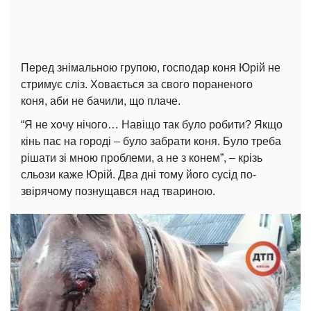
Перед знімальною групою, господар коня Юрій не
стримує сліз. Ховається за свого пораненого
коня, аби не бачили, що плаче.
“Я не хочу нічого… Навіщо так було робити? Якщо
кінь пас на городі – було забрати коня. Було треба
рішати зі мною проблеми, а не з конем”, – крізь
сльози каже Юрій. Два дні тому його сусід по-
звірячому познущався над твариною.