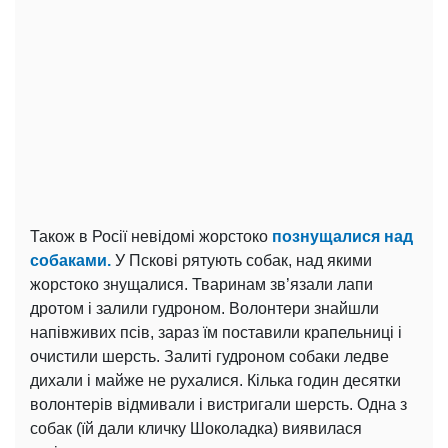
Також в Росії невідомі жорстоко
познущалися над
собаками.
У Пскові рятують собак, над якими
жорстоко знущалися. Тваринам зв’язали лапи
дротом і залили гудроном. Волонтери знайшли
напівживих псів, зараз їм поставили крапельниці і
очистили шерсть. Залиті гудроном собаки ледве
дихали і майже не рухалися. Кілька годин десятки
волонтерів відмивали і вистригали шерсть. Одна з
собак (їй дали кличку Шоколадка) виявилася