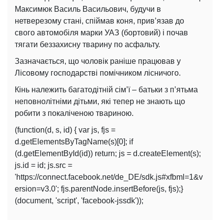
Максимюк Василь Васильович, будучи в
нетверезому стані, спіймав коня, прив’язав до
свого автомобіля марки УАЗ (бортовий) і почав
тягати беззахисну тварину по асфальту.
Зазначається, що чоловік раніше працював у
Лісовому господарстві помічником лісничого.
Кінь належить багатодітній сім’ї – батьки з п’ятьма
неповнолітніми дітьми, які тепер не знають що
робити з покаліченою твариною.
(function(d, s, id) { var js, fjs =
d.getElementsByTagName(s)[0]; if
(d.getElementById(id)) return; js = d.createElement(s);
js.id = id; js.src =
'https://connect.facebook.net/de_DE/sdk.js#xfbml=1&v
ersion=v3.0'; fjs.parentNode.insertBefore(js, fjs);}
(document, 'script', 'facebook-jssdk'));