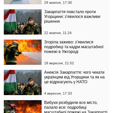
29 жовтня, 17:30
Закарпаття повстало проти
Угорщини: з’явилося важливе
рішення
22 жовтня, 11:24
Згоріла заживо: з’явилися
подробиці та кадри масштабної
пожежі в Ужгороді
18 вересня, 21:52
Анексія Закарпаття: чого чекати
українцям від Угорщини та як на
це відреагують у НАТО
4 вересня, 17:33
Вибухи розбудили все місто,
палало все: подробиці
масштабної пожежі на Закарпатті