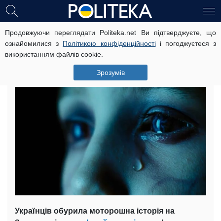
Продовжуючи переглядати Politeka.net Ви підтверджуєте, що
Лісничий-кат на Закарпатті:
ознайомилися з
Політикою конфіденційності
і погоджуєтеся з
несподіване продовження історії,
використанням файлів cookie.
що вразила Україну
Зрозумів
8 червня, 17:38
Читать на русском
Українців обурила моторошна історія на