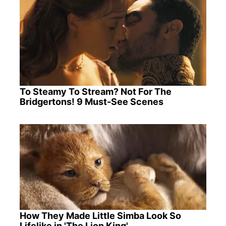
To Steamy To Stream? Not For The
Bridgertons! 9 Must-See Scenes
How They Made Little Simba Look So
Lifelike in 'The Lion King'