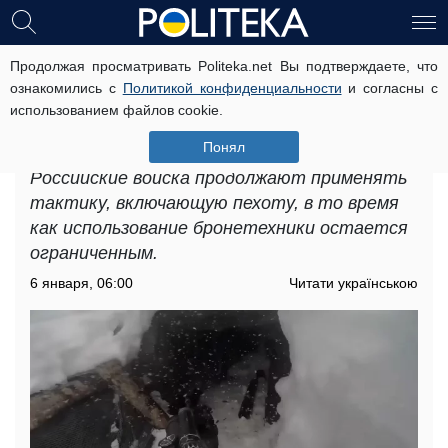
Продолжая просматривать Politeka.net Вы подтверждаете, что
Российские войска меняют тактику:
ознакомились с
Политикой конфиденциальности
и согласны с
аналитики рассказали, почему
использованием файлов cookie.
бронетехнику заменили пехотой и
скутерами
Понял
Российские войска продолжают применять
тактику, включающую пехоту, в то время
как использование бронетехники остается
ограниченным.
6 января, 06:00
Читати українською