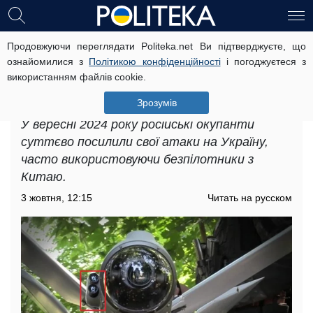
Продовжуючи переглядати Politeka.net Ви підтверджуєте, що
Масовані атаки дронами по всій
ознайомилися з
Політикою конфіденційності
і погоджуєтеся з
Україні: західний експерт розповів у
використанням файлів cookie.
чому небезпека нових безпілотників
армії рф
Зрозумів
У вересні 2024 року російські окупанти
суттєво посилили свої атаки на Україну,
часто використовуючи безпілотники з
Китаю.
3 жовтня, 12:15
Читать на русском