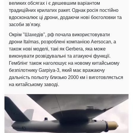
великих обсягах і є дешевшим варіантом
традиційних крилатих ракет. Однак росія постійно
вдосконалює ці дрони, додаючи нові боєголовки та
засоби зв'язку.
Окрім "Шахедів", рф почала використовувати
дрони Italmas, розроблені компанією Aersocan, а
також нові моделі, такі як Gerbera, яка може
виконувати розвідувальні та атакуючі функції.
Гемблінг також наголошує на новому китайському
безпілотнику Garpiya-3, який має вражаючу
дальність польоту близько 2000 км і виготовляється
на китайському заводі.