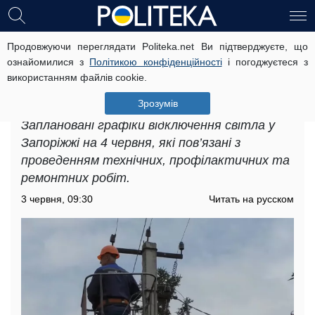
Продовжуючи переглядати Politeka.net Ви підтверджуєте, що
Графіки відключення світла у
ознайомилися з
Політикою конфіденційності
і погоджуєтеся з
Запоріжжі на 4 червня: в яких
використанням файлів cookie.
будинках вводять жорсткі погодинні
обмеження
Зрозумів
Заплановані графіки відключення світла у
Запоріжжі на 4 червня, які пов’язані з
проведенням технічних, профілактичних та
ремонтних робіт.
3 червня, 09:30
Читать на русском