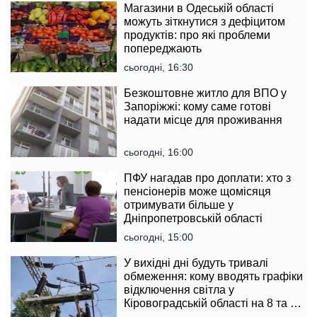
Магазини в Одеській області
можуть зіткнутися з дефіцитом
продуктів: про які проблеми
попереджають
сьогодні, 16:30
Безкоштовне житло для ВПО у
Запоріжжі: кому саме готові
надати місце для проживання
сьогодні, 16:00
ПФУ нагадав про доплати: хто з
пенсіонерів може щомісяця
отримувати більше у
Дніпропетровській області
сьогодні, 15:00
У вихідні дні будуть тривалі
обмеження: кому вводять графіки
відключення світла у
Кіровоградській області на 8 та 9
серпня