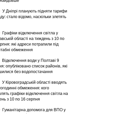
 найдовше
0
У Дніпрі планують підняти тарифи
ду: стало відомо, наскільки злетять
0
Графіки відключення світла у
вській області на тиждень з 10 по
рпня: які адреси потрапили під
табні обмеження
Відключення води у Полтаві 9
я: опубліковано список районів, які
шилися без водопостачання
У Кіровоградській області вводять
тогодинні обмеження: кого
плять графіки відключення світла на
ень з 10 по 16 серпня
0
Гуманітарна допомога для ВПО у