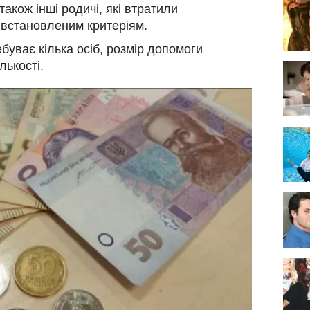
також інші родичі, які втратили
ь встановленим критеріям.
ебуває кілька осіб, розмір допомоги
лькості.