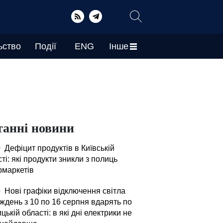
ьство
Події
ENG
Інше
танні новини
0
Дефіцит продуктів в Київській
ті: які продукти зникли з полиць
рмаркетів
0
Нові графіки відключення світла
ждень з 10 по 16 серпня вдарять по
цькій області: в які дні електрики не