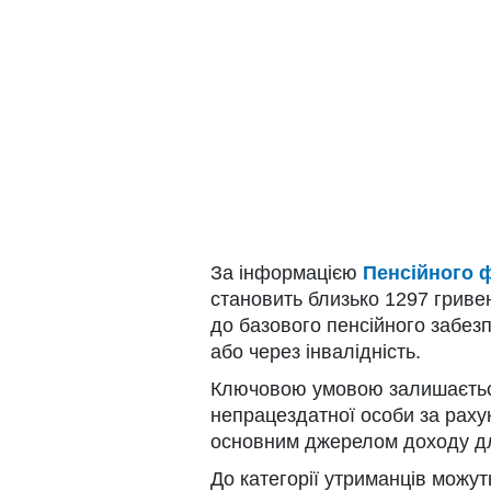
За інформацією
Пенсійного 
становить близько 1297 гриве
до базового пенсійного забез
або через інвалідність.
Ключовою умовою залишаєтьс
непрацездатної особи за раху
основним джерелом доходу дл
До категорії утриманців можут