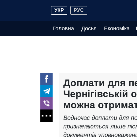
УКР
РУС
Головна
Досьє
Економіка
Доплати для пе
Чернігівській о
можна отримат
Водночас доплати для пен
призначаються лише післ
документів уповноважен