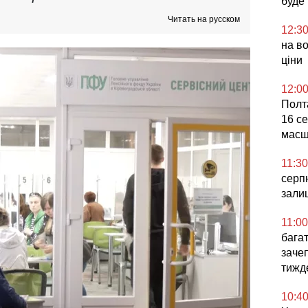
буде
Читать на русском
12:3
на во
ціни
12:0
Полта
16 се
масш
11:30
серпн
зали
11:00
бага
заче
тижд
10:4