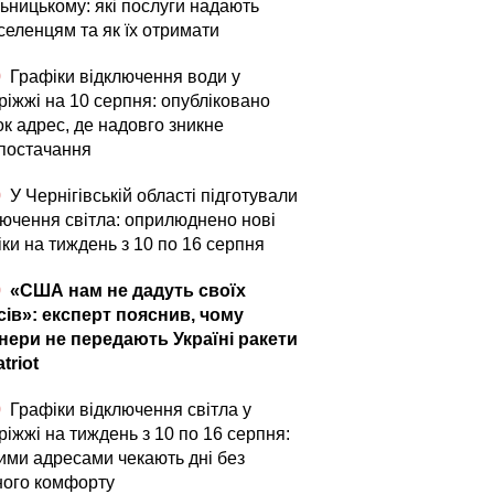
ьницькому: які послуги надають
селенцям та як їх отримати
0
Графіки відключення води у
ріжжі на 10 серпня: опубліковано
ок адрес, де надовго зникне
постачання
0
У Чернігівській області підготували
лючення світла: оприлюднено нові
ки на тиждень з 10 по 16 серпня
0
«США нам не дадуть своїх
сів»: експерт пояснив, чому
нери не передають Україні ракети
triot
0
Графіки відключення світла у
іжжі на тиждень з 10 по 16 серпня:
кими адресами чекають дні без
ного комфорту