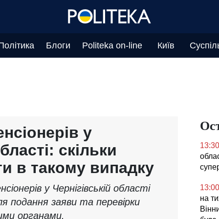
Політика
Блоги
Politeka on-line
Київ
Суспіл
Ос
нсіонерів у
бласті: скільки
13:3
облас
и в такому випадку
супе
сіонерів у Чернігівській області
13:0
на ти
я подання заяви та перевірки
Вінни
ими органами.