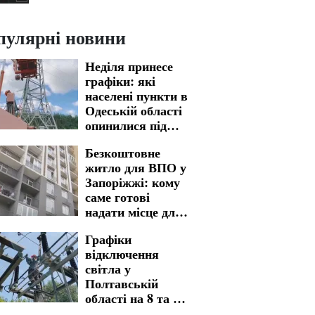
пулярні новини
Неділя принесе
графіки: які
населені пункти в
Одеській області
опинилися під
відключеннями
Безкоштовне
світла на 9 серпня
житло для ВПО у
Запоріжжі: кому
саме готові
надати місце для
проживання
Графіки
відключення
світла у
Полтавській
області на 8 та 9
серпня: названо