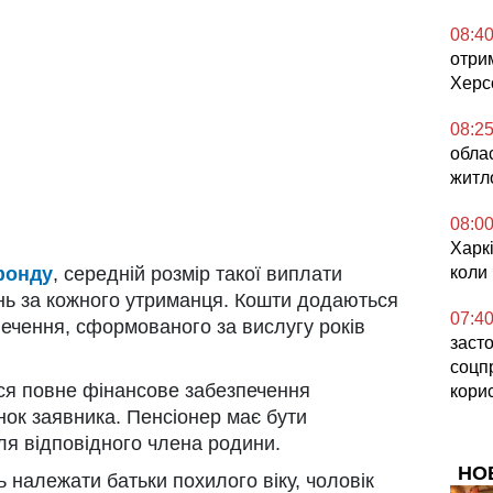
08:4
отри
Херс
08:2
обла
житл
08:0
Харкі
фонду
, середній розмір такої виплати
коли
нь за кожного утриманця. Кошти додаються
07:4
печення, сформованого за вислугу років
засто
соцп
я повне фінансове забезпечення
кори
нок заявника. Пенсіонер має бути
я відповідного члена родини.
НО
ь належати батьки похилого віку, чоловік