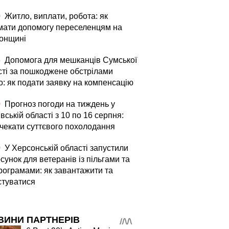
0
Житло, виплати, робота: як
мати допомогу переселенцям на
онщині
5
Допомога для мешканців Сумської
сті за пошкоджене обстрілами
о: як подати заявку на компенсацію
0
Прогноз погоди на тиждень у
вській області з 10 по 16 серпня:
 чекати суттєвого похолодання
0
У Херсонській області запустили
сунок для ветеранів із пільгами та
рограмами: як завантажити та
стуватися
ВИНИ ПАРТНЕРІВ