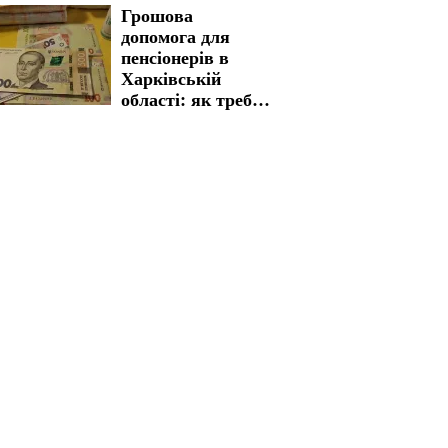
Грошова
адреси тривалих
допомога для
знеструмлень
пенсіонерів в
Харківській
області: як треба
пройти процедуру
для отримання
виплат