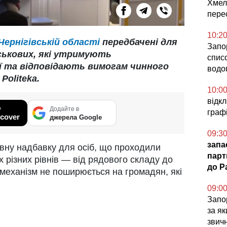
Хмел
пере
10:2
Чернігівській області
передбачені для
Запо
ськових, які утримують
спис
’ї та відповідають вимогам чинного
водо
Politeka.
10:0
відк
у
Додайте в
графі
cover
джерела Google
09:3
запа
вну надбавку для осіб, що проходили
парт
х різних рівнів — від рядового складу до
до Pa
механізм не поширюється на громадян, які
09:0
Запор
за я
звич