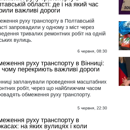
тавській області: де і на який час
рили важливі дороги
еження руху транспорту в Полтавській
сті запровадили у одному з міст через
ведення тривалих ремонтних робіт на одній
іських вулиць.
6 червня, 08:30
еження руху транспорту в Вінниці:
і чому перекриють важливі дороги
інниці запланували проведення масштабних
онтних робіт, через що найближчим часом
ровадять обмеження руху транспорту.
5 червня, 22:30
еження руху транспорту в
касах: на яких вулицях і коли