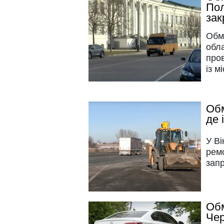
Пол
зак
Обм
обла
про
із м
Обм
де 
У В
рем
зап
Обм
Чер