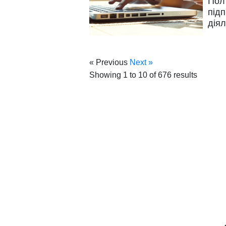
Пол
підп
діял
« Previous
Next »
Showing
1
to
10
of
676
results