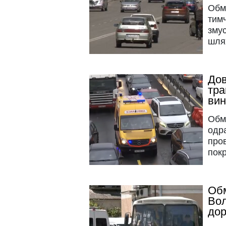
Обм
тимч
змус
шля
Дов
тра
вин
Обм
одра
про
покр
Обм
Вол
дор