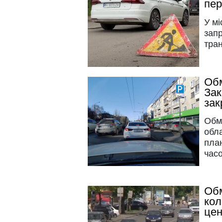
пер
У мі
зап
тран
Обм
Зак
зак
Обм
обла
план
час
Обм
кол
цен