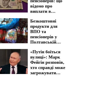
пенсіонерів: що
суровими
відомо про
обмеженнями
виплати в
Харківській
Безкоштовні
області
продукти для
ВПО та
пенсіонерів у
Полтавській
області: як
«Путін боїться
отримати бажану
вулиці»: Марк
допомогу
Фейгін розповів,
хто справді може
загрожувати
владі в рф