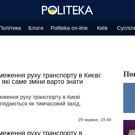
Політика
Блоги
Politeka on-line
Київ
Суспіл
По
еження руху транспорту в Києві:
 які саме зміни варто знати
еження руху транспорту в Києві
лядаються як тимчасовий захід.
29 червня, 19:40
еження руху транспорту в