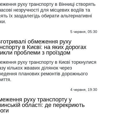
еження руху транспорту в Вінниці створять
асові незручності для місцевих водіїв та
ять їх заздалегідь обирати альтернативні
хи.
5 червня, 05:30
готривалі обмеження руху
нспорту в Києві: на яких дорогах
икли проблеми з проїздом
еження руху транспорту в Києві торкнулися
зу кількох жвавих ділянок через
ведення планових ремонтів дорожнього
иття.
4 червня, 19:30
еження руху транспорту у
инській області: де перекриють
оги