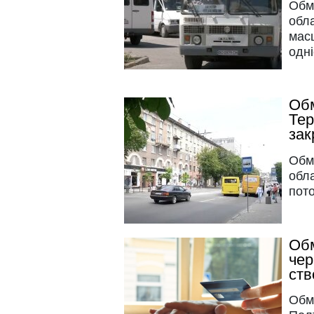
Обм
обл
масш
одні
Обм
Тер
зак
Обм
обл
пото
Обм
чер
ств
Обме