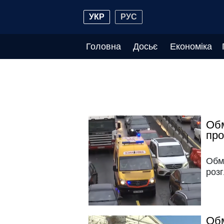
УКР
РУС
Головна
Досьє
Економіка
Обм
про
Обм
розг
Обм