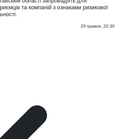
тавській області запровадять для
риємців та компаній з ознаками ризикової
ьності.
29 травня, 20:30