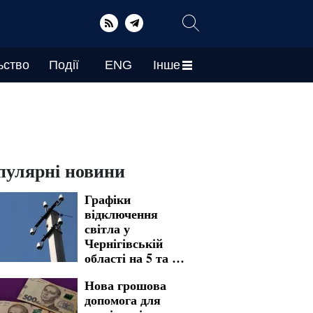
ьство
Події
ENG
Інше
пулярні новини
Графіки
відключення
світла у
Чернігівській
області на 5 та 6
серпня: які
Нова грошова
населені пункти
допомога для
опинилися під