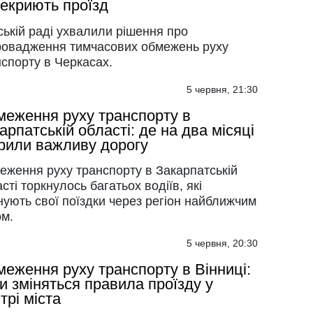
екриють проїзд
ській раді ухвалили рішення про
ровадження тимчасових обмежень руху
спорту в Черкасах.
5 червня, 21:30
еження руху транспорту в
арпатській області: де на два місяці
рили важливу дорогу
еження руху транспорту в Закарпатській
сті торкнулось багатьох водіїв, які
ують свої поїздки через регіон найближчим
ом.
5 червня, 20:30
еження руху транспорту в Вінниці:
и зміняться правила проїзду у
трі міста