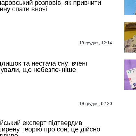
аровський розповів, як привчити
ину спати вночі
19 грудня, 12:14
лишок та нестача сну: вчені
сували, що небезпечніше
19 грудня, 02:30
ійський експерт підтвердив
ирену теорію про сон: це дійсно
дливо