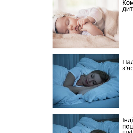
Ком
дит
Над
з’я
Інд
пош
шкі