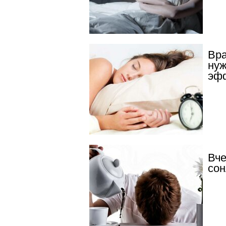
Вра
нуж
эф
Вче
сон