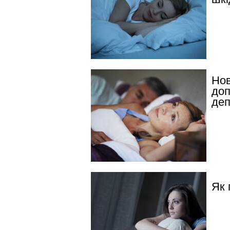
Нов
доп
деп
Як 