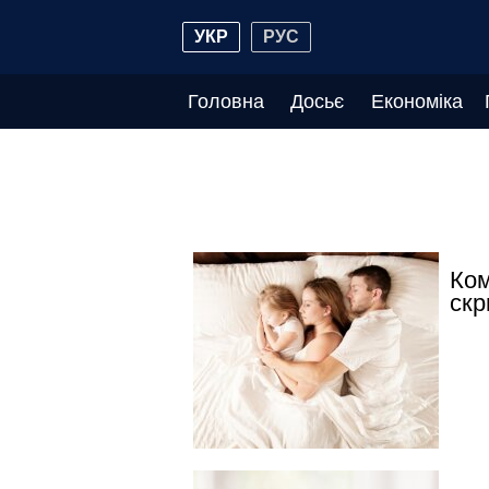
УКР
РУС
Головна
Досьє
Економіка
Ком
скр