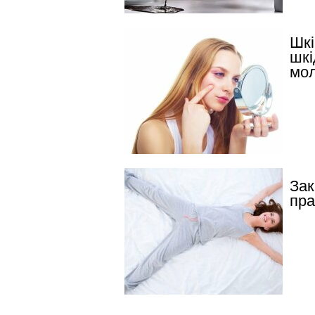
Шкі
шкі
мол
Зак
пра