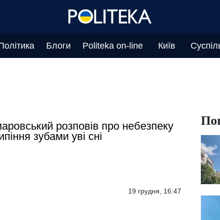
Політика
Блоги
Politeka on-line
Київ
Суспіл
По
аровський розповів про небезпеку
ипіння зубами уві сні
19 грудня, 16:47