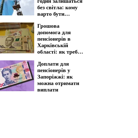
годин залишаться
без електрики
без світла: кому
варто бути
готовими до
Грошова
графіків
допомога для
відключення на 7
пенсіонерів в
серпня
Харківській
області: як треба
пройти процедуру
Доплати для
для отримання
пенсіонерів у
виплат
Запоріжжі: як
можна отримати
виплати