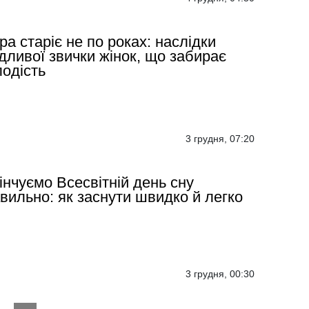
ра старіє не по роках: наслідки
дливої звички жінок, що забирає
одість
3 грудня, 07:20
інчуємо Всесвітній день сну
вильно: як заснути швидко й легко
3 грудня, 00:30