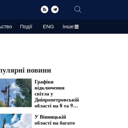
ьство
Події
ENG
Інше
пулярні новини
Графіки
відключення
світла у
Дніпропетровській
області на 8 та 9
серпня: де
У Вінницькій
доведеться
області на багато
зустріти вихідні