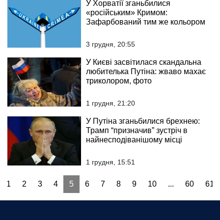
У Хорватії зганьбилися
«російським» Кримом:
Зафарбований тим же кольором
3 грудня, 20:55
У Києві засвітилася скандальна
любителька Путіна: жваво махає
триколором, фото
1 грудня, 21:20
У Путіна зганьбилися брехнею:
Трамп “призначив” зустріч в
найнесподіванішому місці
1 грудня, 15:51
1
2
3
4
5
6
7
8
9
10
...
60
61