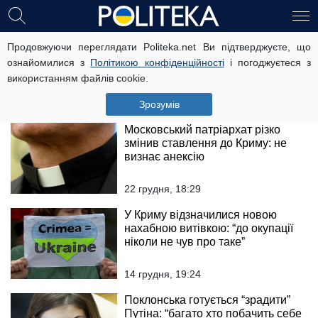
Росіяни сказилися через рішення
Продовжуючи переглядати Politeka.net Ви підтверджуєте, що
ООН по Криму: “Це дикий
ознайомилися з
Політикою конфіденційності
і погоджуєтеся з
ведмідь-шатун”
використанням файлів cookie.
23 грудня, 14:49
Зрозумів
Московський патріархат різко
змінив ставлення до Криму: не
визнає анексію
22 грудня, 18:29
У Криму відзначилися новою
нахабною витівкою: “до окупації
ніколи не чув про таке”
14 грудня, 19:24
Поклонська готується “зрадити”
Путіна: “багато хто побачить себе