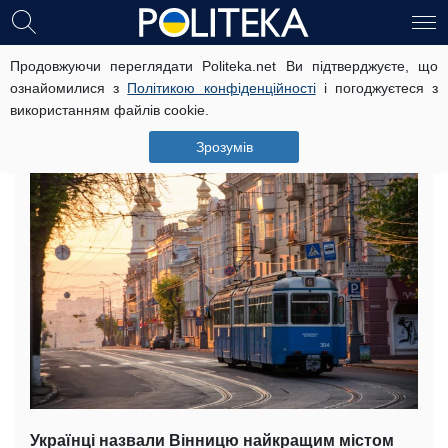
Продовжуючи переглядати Politeka.net Ви підтверджуєте, що
Названо найкращі міста для життя в
ознайомилися з
Політикою конфіденційності
і погоджуєтеся з
Україні
використанням файлів cookie.
19 квітня, 07:15
Читать на русском
Зрозумів
Українці назвали Вінницю найкращим містом