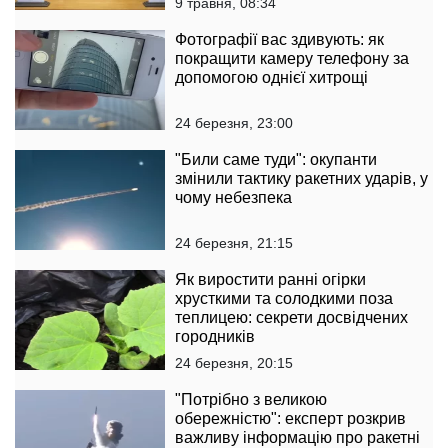
9 травня, 08:34
Фотографії вас здивують: як
покращити камеру телефону за
допомогою однієї хитрощі
24 березня, 23:00
"Били саме туди": окупанти
змінили тактику ракетних ударів, у
чому небезпека
24 березня, 21:15
Як виростити ранні огірки
хрусткими та солодкими поза
теплицею: секрети досвідчених
городників
24 березня, 20:15
"Потрібно з великою
обережністю": експерт розкрив
важливу інформацію про ракетні