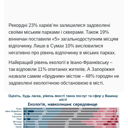
Рекордні 23% харків’ян залишилися задоволені
своїми міським парками і скверами. Також 19%
вінничан поставили «5» загальнодоступним місцям
відпочинку. Лише в Сумах 10% висловилися
негативно про рівень відпочинку в міських парках.
Найкращий рівень екології в Івано-Франківську –
так відповіли 11% опитаних жителів. А Запоріжжя
назвали самим «брудним» містом – 48% городян не
задоволені екологічною обстановкою в місті.