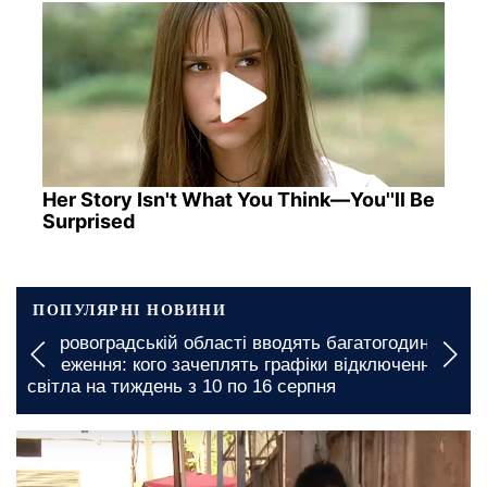
Her Story Isn't What You Think—You''ll Be
Surprised
ПОПУЛЯРНІ НОВИНИ
динні
У Чернігівській області підготували відключенн
ення
світла: оприлюднено нові графіки на тиждень з
по 16 серпня
12 травня, 21:00