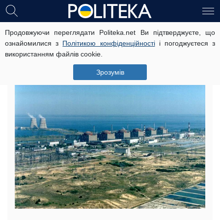
Продовжуючи переглядати Politeka.net Ви підтверджуєте, що
Названо найнебезпечніші міста
ознайомилися з
Політикою конфіденційності
і погоджуєтеся з
України (інфографіка)
використанням файлів cookie.
6 травня, 12:46
Читать на русском
Зрозумів