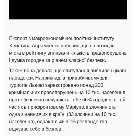
Video
Експерт з макроекономічної політики інституту
Христина Аврамченко пояснив, що на позицію
міста в рейтингу впливали кількість правопорушень
і думка городян за рівнем власної безпеки.
Також вона додала, що опитування виявило і цікаві
парадокси. Наприклад, в привабливому для
туристів Львові зареєстровано понад 200
кримінальних правопорушень на 10 тис. населення,
проте безпечно почувають себе 66% городян, в той
час як в прифронтовому Маріуполі злочинність
одна з найнизчих в країні (33 злочини на 10 тис.
населення), однак тільки 41% респондентів
відчуває себе в безпеці.