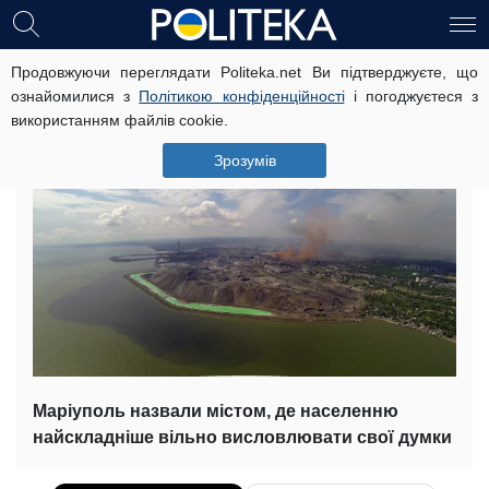
Продовжуючи переглядати Politeka.net Ви підтверджуєте, що
Стало відомо, де живуть
ознайомилися з
Політикою конфіденційності
і погоджуєтеся з
найзаляканіші українці
використанням файлів cookie.
20 квітня, 07:00
Читать на русском
Зрозумів
Маріуполь назвали містом, де населенню
найскладніше вільно висловлювати свої думки