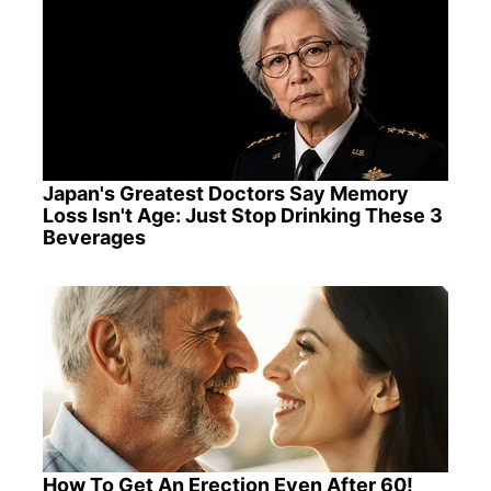
Japan's Greatest Doctors Say Memory
Loss Isn't Age: Just Stop Drinking These 3
Beverages
How To Get An Erection Even After 60!