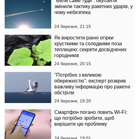
"Били саме туди": окупанти
змінили тактику ракетних ударів, у
чому небезпека
24 березня, 21:15
Як виростити ранні огірки
хрусткими та солодкими поза
теплицею: секрети досвідчених
городників
24 березня, 20:15
"Потрібно з великою
обережністю": експерт розкрив
важливу інформацію про ракетні
обстріли
24 березня, 19:20
Смартфон погано ловить Wi-Fi:
що потрібно зробити, щоб
вирішити цю проблему
24 березня, 19:01