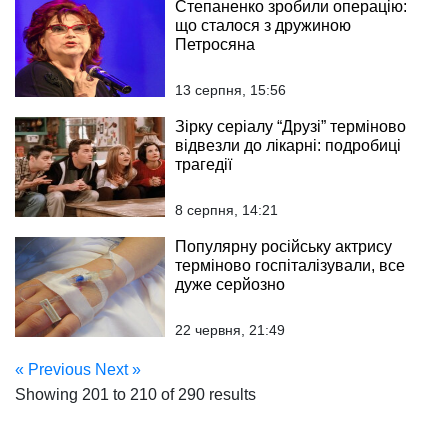
Степаненко зробили операцію:
що сталося з дружиною
Петросяна
13 серпня, 15:56
Зірку серіалу “Друзі” терміново
відвезли до лікарні: подробиці
трагедії
8 серпня, 14:21
Популярну російську актрису
терміново госпіталізували, все
дуже серйозно
22 червня, 21:49
« Previous
Next »
Showing
201
to
210
of
290
results