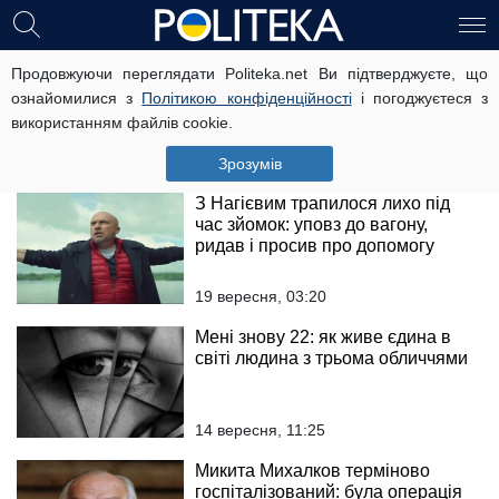
Сенсація в медицині: при
Продовжуючи переглядати Politeka.net Ви підтверджуєте, що
апендициті не потрібна операція,
ознайомилися з
Політикою конфіденційності
і погоджуєтеся з
знайдено лікування
використанням файлів cookie.
1 жовтня, 11:14
Зрозумів
З Нагієвим трапилося лихо під
час зйомок: уповз до вагону,
ридав і просив про допомогу
19 вересня, 03:20
Мені знову 22: як живе єдина в
світі людина з трьома обличчями
14 вересня, 11:25
Микита Михалков терміново
госпіталізований: була операція