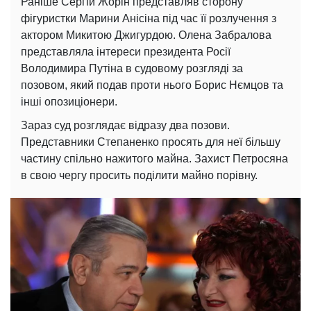
Раніше Сергій Жорін представляв сторону
фігуристки Марини Анісіна під час її розлучення з
актором Микитою Джигурдою. Олена Забралова
представляла інтереси президента Росії
Володимира Путіна в судовому розгляді за
позовом, який подав проти нього Борис Нємцов та
інші опозиціонери.
Зараз суд розглядає відразу два позови.
Представники Степаненко просять для неї більшу
частину спільно нажитого майна. Захист Петросяна
в свою чергу просить поділити майно порівну.