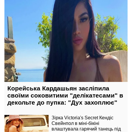
Корейська Кардашьян засліпила
своїми соковитими "делікатесами" в
декольте до пупка: "Дух захоплює"
Зірка Victoria's Secret Кендіс
Свейнпол в міні-бікіні
влаштувала гарячий танець під