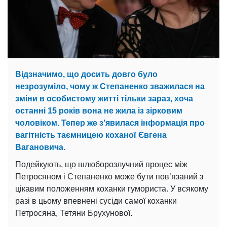
Відзначимо, що досить довго було
незрозуміло, чому ж Степаненко зважилася на
зміни в особистому житті тільки зараз, хоча
останні 15 років вона не жила із зірковим
чоловіком. Тепер же з’явилася інформація про
вагітність таємницею коханої Євгена
Вагановича.
Подейкують, що шлюборозлучний процес між
Петросяном і Степаненко може бути пов’язаний з
цікавим положенням коханки гумориста. У всякому
разі в цьому впевнені сусіди самої коханки
Петросяна, Тетяни Брухунової.