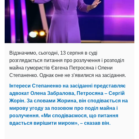
Відзначимо, сьогодні, 13 серпня в суді
розглядається питання про розлучення і розподіл
майна гумористів Євгена Петросяна і Олени
Степаненко. Однак оне не з’явилися на засідання.
Інтереси Степаненко на засіданні представляє
адвокат Олена Забралова, Петросяна – Сергій
Жорін. За словами Жорина, він сподівається на
мирову угоду за позовом про поділ майна і
розлучення. «Ми сподіваємося, що питання
вдасться вирішити миром», – сказав він.