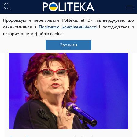
Продовжуючи переглядати Politeka.net Ви підтверджуєте, що
Степаненко зробили операцію: що
ознайомилися з
Політикою конфіденційності
і погоджуєтеся з
сталося з дружиною Петросяна
використанням файлів cookie.
13 серпня, 15:56
Читать на русском
Зрозумів