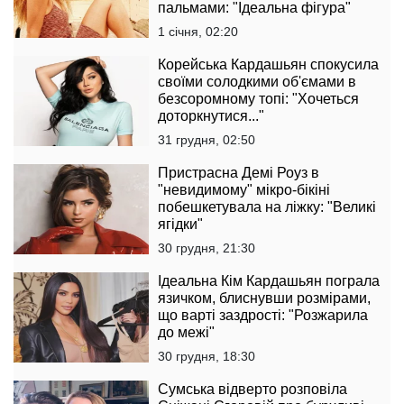
пальмами: "Ідеальна фігура"
1 січня, 02:20
Корейська Кардашьян спокусила
своїми солодкими об'ємами в
безсоромному топі: "Хочеться
доторкнутися..."
31 грудня, 02:50
Пристрасна Демі Роуз в
"невидимому" мікро-бікіні
побешкетувала на ліжку: "Великі
ягідки"
30 грудня, 21:30
Ідеальна Кім Кардашьян пограла
язичком, блиснувши розмірами,
що варті заздрості: "Розжарила
до межі"
30 грудня, 18:30
Сумська відверто розповіла