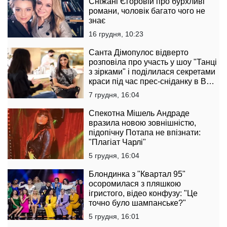
Сніжані Єгоровій про бурхливі
романи, чоловік багато чого не
знає
16 грудня, 10:23
Санта Дімопулос відверто
розповіла про участь у шоу "Танці
з зірками" і поділилася секретами
краси під час прес-сніданку в B
Boutique Bar
7 грудня, 16:04
Спекотна Мішель Андраде
вразила новою зовнішністю,
підопічну Потапа не впізнати:
"Плагіат Чарлі"
5 грудня, 16:04
Блондинка з "Квартал 95"
осоромилася з пляшкою
ігристого, відео конфузу: "Це
точно було шампанське?"
5 грудня, 16:01