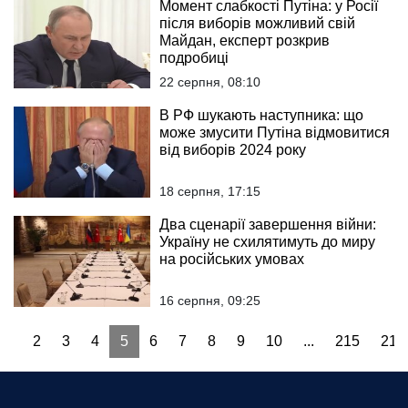
Момент слабкості Путіна: у Росії
після виборів можливий свій
Майдан, експерт розкрив
подробиці
22 серпня, 08:10
В РФ шукають наступника: що
може змусити Путіна відмовитися
від виборів 2024 року
18 серпня, 17:15
Два сценарії завершення війни:
Україну не схилятимуть до миру
на російських умовах
16 серпня, 09:25
1
2
3
4
5
6
7
8
9
10
...
215
216