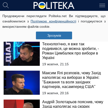
Військова вщент рознесла ідею
Продовжуючи переглядати Politeka.net Ви підтверджуєте, що
виборів під час війни: "Це
ознайомилися з
Політикою конфіденційності
і погоджуєтеся з
плювати в обличчя тим, хто на
використанням файлів cookie.
фронті"
20 жовтня, 21:00
Зрозумів
Технологічно, я вже так
подивився, це можна зробити, -
Роман Цимбалюк про вибори в
Україні
19 жовтня, 21:15
Максим Ялі розповів, чому Захід
наполягає на виборах в Україні:
"Бажання та воля західних
партнерів, насамперед США"
19 жовтня, 20:16
Андрій Золотарьов пояснив, чому
Захід наполягає на скорих