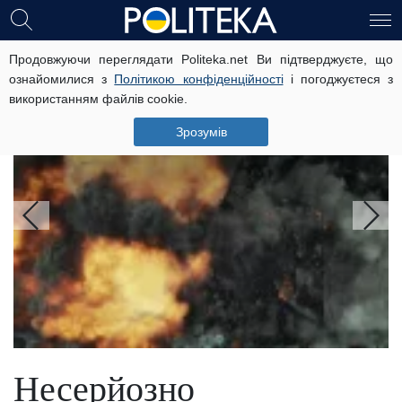
Головні новини
Продовжуючи переглядати Politeka.net Ви підтверджуєте, що
ознайомилися з
Політикою конфіденційності
і погоджуєтеся з
використанням файлів cookie.
Наради та боротьба силовиків:
експерт пояснив наслідки вибуху у
Зрозумів
московському ресторані
Несерйозно