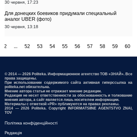
30 червня, 17:23
Для донецких боевиков придумали специальный
аналог UBER (фото)
30 червня, 13:18
2
...
52
53
54
55
56
57
58
59
60
© 2014 — 2026 Politeka. Информационное агентство ТОВ «ЗНАЙ». Все
права защищены.
При использовании содержимого сайта активная гиперссылка на
politeka.net обязательна.
Мнение автора статьи не отражает мнение редакции.
Редакция не несет ответственности за обоснованность и толкование
мнения автора, а сайт является лишь носителем информации.
Материалы с отметкой «PR» публикуются на правах рекламы.
2014 — 2026 Politeka. Copyright INFORMATSIINE AGENTSTVO ZNAI,
TOV
Політика конфіденційності
Редакція