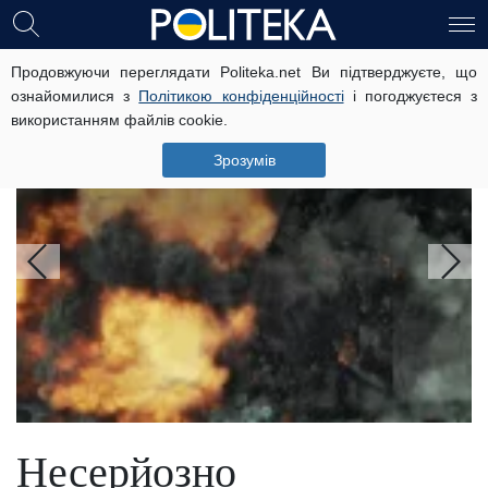
Головні новини
Продовжуючи переглядати Politeka.net Ви підтверджуєте, що
ознайомилися з
Політикою конфіденційності
і погоджуєтеся з
використанням файлів cookie.
Наради та боротьба силовиків:
експерт пояснив наслідки вибуху у
Зрозумів
московському ресторані
Несерйозно