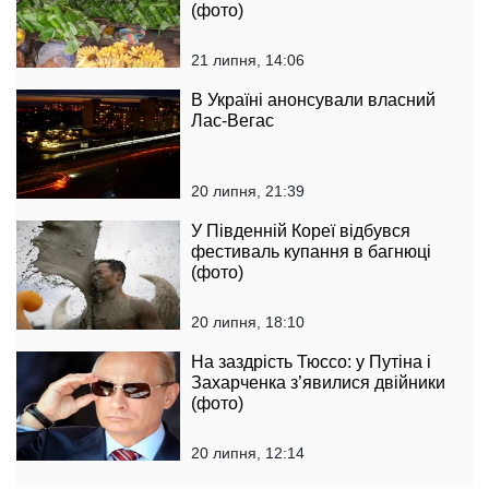
(фото)
21 липня, 14:06
В Україні анонсували власний
Лас-Вегас
20 липня, 21:39
У Південній Кореї відбувся
фестиваль купання в багнюці
(фото)
20 липня, 18:10
На заздрість Тюссо: у Путіна і
Захарченка з’явилися двійники
(фото)
20 липня, 12:14