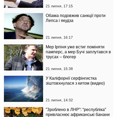
21 липня, 17:15
Обама подовжив санкції проти
Лепса і якудза
21 липня, 16:17
Мер Ірпіня уже встиг поміняти
памперс, а мер Бучі заплутався в
трусах – блогер
21 липня, 15:38
У Каліфорнії серфінгистка
зіштовхнулася з китом (видео)
21 липня, 14:32
”Зроблено в ЛНР”: “республіка”
привласнює африканські банани