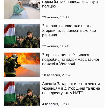
горем батьки написали заяву в
поліцію
29 жовтня, 17:30
Закарпаття повстало проти
Угорщини: з’явилося важливе
рішення
22 жовтня, 11:24
Згоріла заживо: з’явилися
подробиці та кадри масштабної
пожежі в Ужгороді
18 вересня, 21:52
Анексія Закарпаття: чого чекати
українцям від Угорщини та як на
це відреагують у НАТО
4 вересня, 17:33