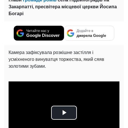
Закарпатті, пресвітера місцевої церкви Йосипа
Богарі
Читайте нас у
Додайте в
Google Discover
джерела Google
Камера зафіксувала розкішне застілля і
усміхненого винуватця торжества, який сяяв
золотими зубами.
Play