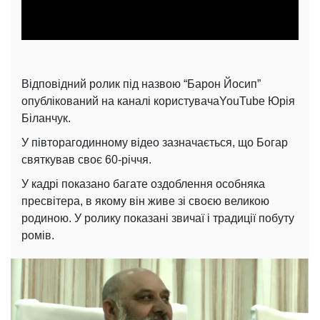
Video
Відповідний ролик під назвою “Барон Йосип”
опублікований на каналі користувачаYouTube Юрія
Біланчук.
У півторагодинному відео зазначається, що Богар
святкував своє 60-річчя.
У кадрі показано багате оздоблення особняка
пресвітера, в якому він живе зі своєю великою
родиною. У ролику показані звичаї і традиції побуту
ромів.