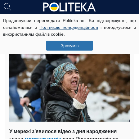
Продовжуючи переглядати Politeka.net Ви підтверджуєте, що
Як бенкетує циганський барон: у
ознайомилися з
Політикою конфіденційності
і погоджуєтеся з
мережі з’явилося відео гулянь
використанням файлів cookie.
23 квітня, 03:33
Читать на русском
Зрозумів
У мережі з’явилося відео з дня народження
глави
громади ромів
села Підвиноградів на