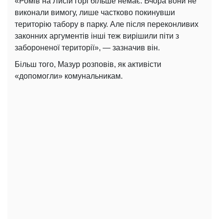
«Ромів на Лисій горі більше немає. Вчора вони не
виконали вимогу, лише частково покинувши
територію табору в парку. Але після переконливих
законних аргументів інші теж вирішили піти з
забороненої території», — зазначив він.
Більш того, Мазур розповів, як активісти
«допомогли» комунальникам.