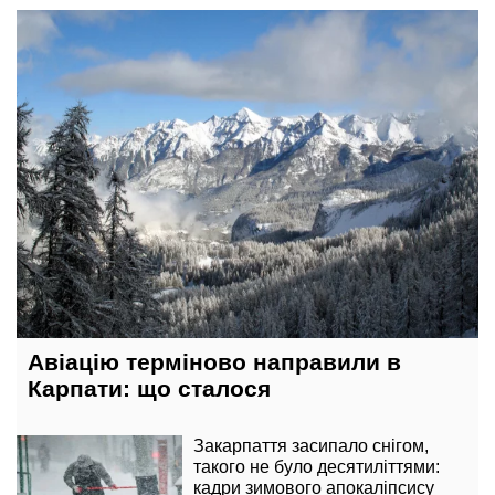
17 лютого, 13:40
Авіацію терміново направили в
Карпати: що сталося
Закарпаття засипало снігом,
такого не було десятиліттями:
кадри зимового апокаліпсису