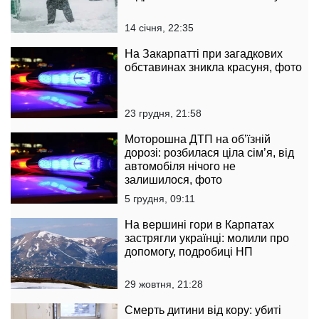
14 січня, 22:35
На Закарпатті при загадкових
обставинах зникла красуня, фото
23 грудня, 21:58
Моторошна ДТП на об’їзній
дорозі: розбилася ціла сім’я, від
автомобіля нічого не
залишилося, фото
5 грудня, 09:11
На вершині гори в Карпатах
застрягли українці: молили про
допомогу, подробиці НП
29 жовтня, 21:28
Смерть дитини від кору: убиті