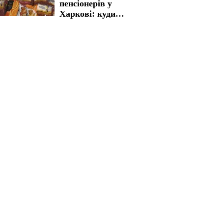
пенсіонерів у
Харкові: куди
звертатися для
отримання
життєво важливої
допомоги