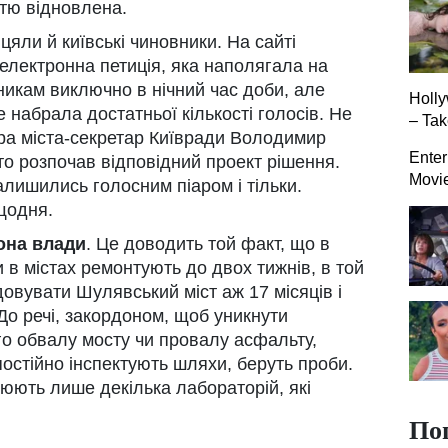
стю відновлена.
цяли й київські чиновники. На сайті
електронна петиція, яка наполягала на
икам виключно в нічний час доби, але
Holly
е набрала достатньої кількості голосів. Не
– Tak
ра міста-секретар Київради Володимир
Enter
то розпочав відповідний проект рішення.
Movi
залишились голосним піаром і тільки.
щодня.
она влади
. Це доводить той факт, що в
 в містах ремонтують до двох тижнів, в той
довувати Шулявський міст аж 17 місяців і
 До речі, закордоном, щоб уникнути
го обвалу мосту чи провалу асфальту,
і постійно інспектують шляхи, беруть проби.
цюють лише декілька лабораторій, які
По