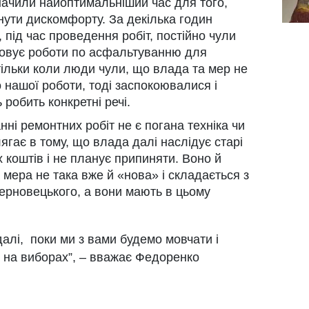
начили найоптимальніший час для того,
нути дискомфорту. За декілька годин
, під час проведення робіт, постійно чули
товує роботи по асфальтуванню для
тільки коли люди чули, що влада та мер не
нашої роботи, тоді заспокоювалися і
 робить конкретні речі.
ні ремонтних робіт не є погана техніка чи
ягає в тому, що влада далі наслідує старі
коштів і не планує припиняти. Воно й
мера не така вже й «нова» і складається з
ерновецького, а вони мають в цьому
далі, поки ми з вами будемо мовчати і
с на виборах”, – вважає Федоренко