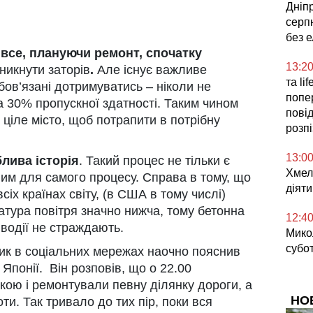
Дніпр
серпн
без 
 все, плануючи ремонт, спочатку
13:2
уникнути заторів
.
Але існує важливе
та li
обов’язані дотримуватись – ніколи не
попе
а 30% пропускної здатності. Таким чином
повід
 ціле місто, щоб потрапити в потрібну
розп
13:0
блива історія
. Такий процес не тільки є
Хмел
ним для самого процесу. Справа в тому, що
діяти
сіх країнах світу, (в США в тому числі)
ратура повітря значно нижча, тому бетонна
12:4
 водії не страждають.
Микол
субо
ик в соціальних мережах наочно пояснив
 Японії. Він розповів, що о 22.00
кою і ремонтували певну ділянку дороги, а
НО
ти. Так тривало до тих пір, поки вся