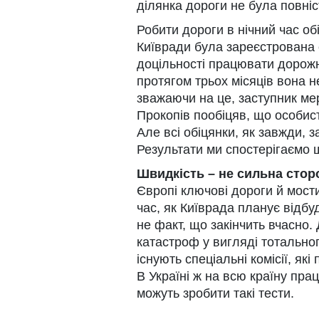
ділянка дороги не була повні
Робити дороги в нічний час обі
Київради була зареєстрована 
доцільності працювати дорожн
протягом трьох місяців вона н
зважаючи на це, заступник ме
Прокопів пообіцяв, що особис
Але всі обіцянки, як завжди, 
Результати ми спостерігаємо 
Швидкість – не сильна стор
Європі ключові дороги й мости
час, як Київрада планує відбу
не факт, що закінчить вчасно.
катастроф у вигляді тотально
існують спеціальні комісії, як
В Україні ж на всю країну пра
можуть зробити такі тести.