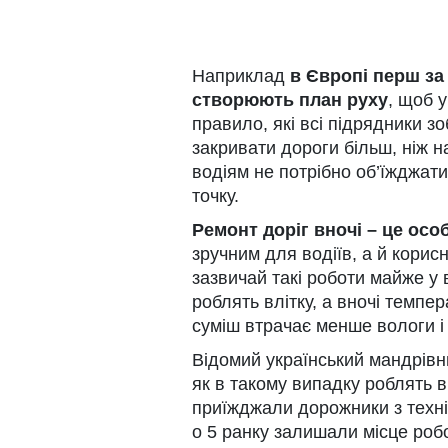
Наприклад
в Європі перш за
створюють план руху
, щоб 
правило, які всі підрядники з
закривати дороги більш, ніж н
водіям не потрібно об’їжджати
точку.
Ремонт доріг вночі – це осо
зручним для водіїв, а й корис
зазвичай такі роботи майже у в
роблять влітку, а вночі темпе
суміш втрачає менше вологи і
Відомий український мандрівн
як в такому випадку роблять в
приїжджали дорожники з техні
о 5 ранку залишали місце робо