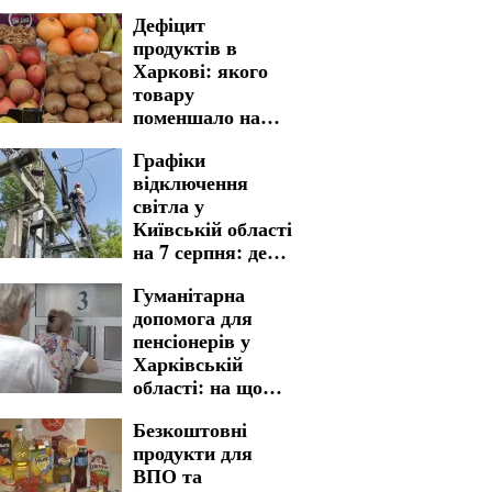
Дефіцит
продуктів в
Харкові: якого
товару
поменшало на
полицях
Графіки
магазинів
відключення
світла у
Київській області
на 7 серпня: де
варто бути
Гуманітарна
готовими до
допомога для
тривалих
пенсіонерів у
незручностей
Харківській
області: на що
можна
Безкоштовні
розраховувати
продукти для
українцям
ВПО та