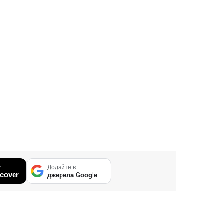
у
Додайте в
cover
джерела Google