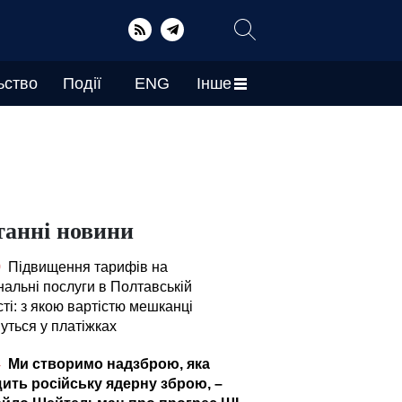
ьство
Події
ENG
Інше
танні новини
0
Підвищення тарифів на
нальні послуги в Полтавській
ті: з якою вартістю мешканці
уться у платіжках
4
Ми створимо надзброю, яка
ить російську ядерну зброю, –