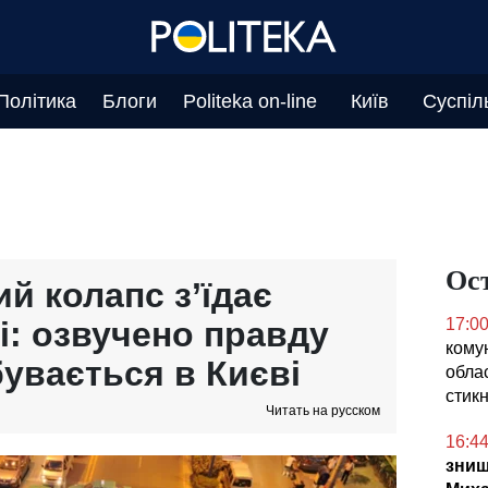
Політика
Блоги
Politeka on-line
Київ
Суспіл
Ос
й колапс з’їдає
і: озвучено правду
17:0
кому
бувається в Києві
облас
стикн
Читать на русском
16:4
знищ