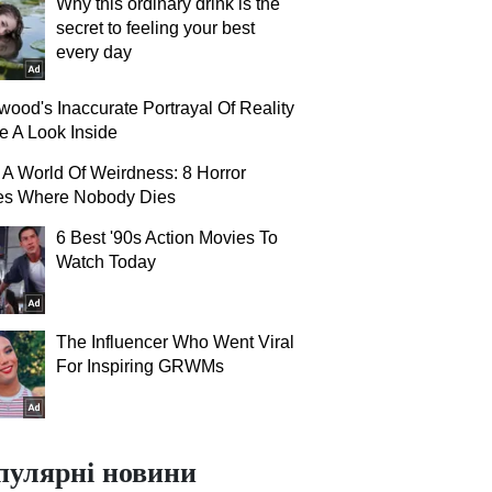
Why this ordinary drink is the
secret to feeling your best
every day
wood's Inaccurate Portrayal Of Reality
e A Look Inside
 A World Of Weirdness: 8 Horror
es Where Nobody Dies
6 Best '90s Action Movies To
Watch Today
The Influencer Who Went Viral
For Inspiring GRWMs
пулярні новини