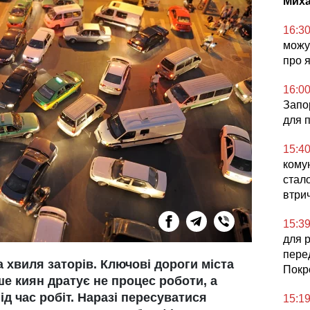
Миха
16:3
можут
про 
16:0
Запор
для 
15:4
комун
стал
втри
15:3
для 
пере
 хвиля заторів. Ключові дороги міста
Покр
ше киян дратує не процес роботи, а
д час робіт. Наразі пересуватися
15:1