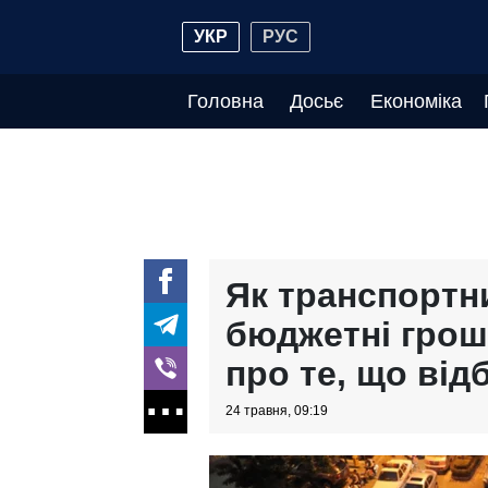
УКР
РУС
Головна
Досьє
Економіка
Як транспортни
бюджетні грош
про те, що від
24 травня, 09:19