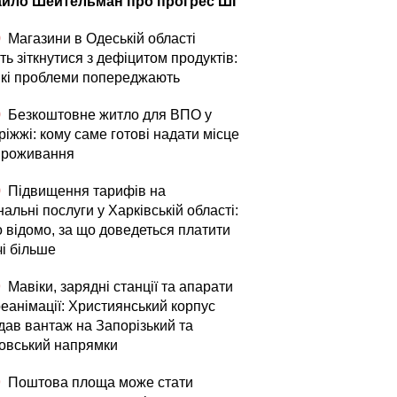
йло Шейтельман про прогрес ШІ
0
Магазини в Одеській області
ь зіткнутися з дефіцитом продуктів:
які проблеми попереджають
0
Безкоштовне житло для ВПО у
іжжі: кому саме готові надати місце
проживання
0
Підвищення тарифів на
альні послуги у Харківській області:
о відомо, за що доведеться платити
чі більше
9
Мавіки, зарядні станції та апарати
реанімації: Християнський корпус
дав вантаж на Запорізький та
овський напрямки
9
Поштова площа може стати