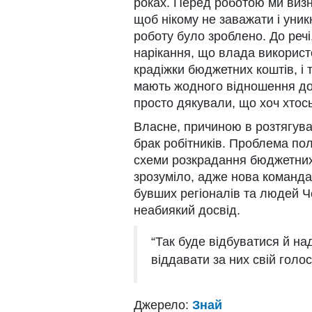
роках. Перед роботою ми виз
щоб нікому не заважати і уник
роботу було зроблено. До речі
нарікання, що влада викорис
крадіжки бюджетних коштів, і 
мають жодного відношення до 
просто дякували, що хоч хтось
Власне, причиною в розтягуван
брак робітників. Проблема пол
схеми розкрадання бюджетних 
зрозуміло, адже нова команда 
бувших регіоналів та людей Ч
неабиякий досвід.
“Так буде відбуватися й на
віддавати за них свій голо
Джерело:
Знай