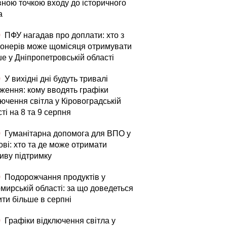
вною точкою входу до історичного
а
0
ПФУ нагадав про доплати: хто з
іонерів може щомісяця отримувати
е у Дніпропетровській області
0
У вихідні дні будуть тривалі
ження: кому вводять графіки
ючення світла у Кіровоградській
ті на 8 та 9 серпня
0
Гуманітарна допомога для ВПО у
ові: хто та де може отримати
иву підтримку
0
Подорожчання продуктів у
мирській області: за що доведеться
ити більше в серпні
0
Графіки відключення світла у