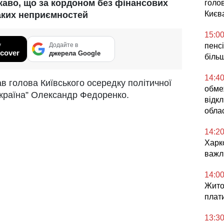
каво, що за кордоном без фінансових
голо
Києв
аких неприємностей
15:0
у
Додайте в
пенс
cover
джерела Google
більш
14:4
в голова Київського осередку політичної
обме
 країна” Олександр Федоренко.
відкл
облас
14:2
Харк
важл
14:0
Жито
плат
13:3