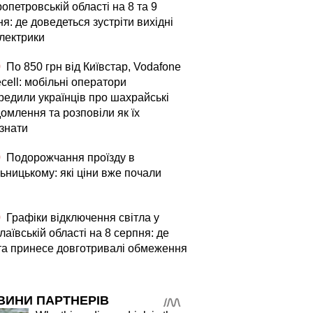
опетровській області на 8 та 9
я: де доведеться зустріти вихідні
електрики
0
По 850 грн від Київстар, Vodafone
fecell: мобільні оператори
редили українців про шахрайські
омлення та розповіли як їх
ізнати
0
Подорожчання проїзду в
ьницькому: які ціни вже почали
0
Графіки відключення світла у
аївській області на 8 серпня: де
та принесе довготривалі обмеження
ВИНИ ПАРТНЕРІВ