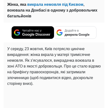
Жінка, яка
викрала немовля під Києвом
,
воювала на Донбасі в одному з добровольчих
батальйонів
Читайте нас у
Додайте в
Google Discover
джерела Google
У середу, 23 жовтня, Київ потрясло цинічне
викрадення: жінка вкрала у матері тримісячне
немовля. Як з’ясувалося, викрадачка воювала в
зоні АТО в якості добровольця. Про це стало відомо
на брифінгу правоохоронців, які затримали
злочинницю (щоб подивитися відео, доскрольте
сторінку вниз).