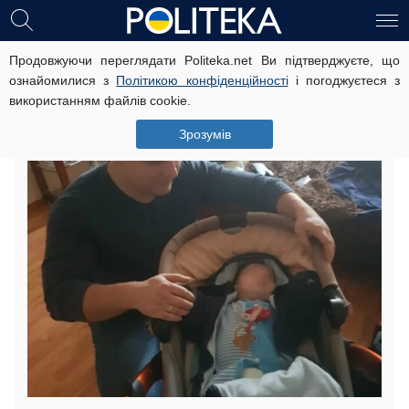
Продовжуючи переглядати Politeka.net Ви підтверджуєте, що
Воїн АТО викрала немовля під
ознайомилися з
Політикою конфіденційності
і погоджуєтеся з
Києвом, від подробиць мурашки:
використанням файлів cookie.
“Вона завагітніла, але…”
Зрозумів
23 жовтня, 20:27
Читать на русском