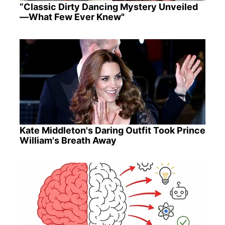
“Classic Dirty Dancing Mystery Unveiled
—What Few Ever Knew"
Kate Middleton's Daring Outfit Took Prince
William's Breath Away