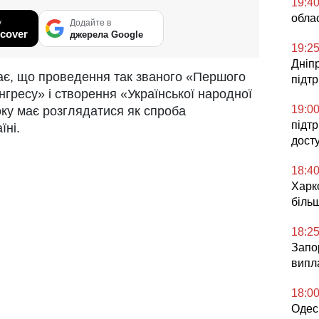
19:4
облас
у
Додайте в
cover
джерела Google
19:2
Дніп
ає, що проведення так званого «Першого
підт
нгресу» і створення «Української народної
19:0
року має розглядатися як спроба
підт
їні.
дост
18:4
Харко
більш
18:2
Запор
випл
18:0
Одесь