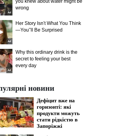
you knew about water might be
wrong
Her Story Isn't What You Think
—You''ll Be Surprised
Why this ordinary drink is the
secret to feeling your best
every day
пулярні новини
Дефіцит вже на
горизонті: які
продукти можуть
стати рідкістю в
Запоріжжі