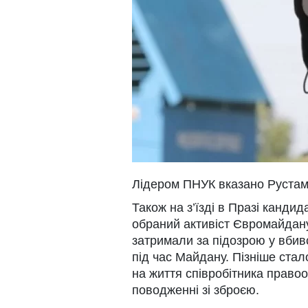
Лідером ПНУК вказано Рустам
Також на з’їзді в Празі канди
обраний активіст Євромайдану 
затримали за підозрою у вбивс
під час Майдану. Пізніше стал
на життя співробітника право
поводженні зі зброєю.