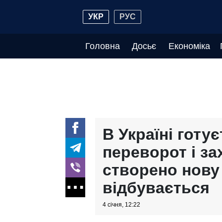
УКР
РУС
Головна
Досьє
Економіка
В Україні готу
переворот і за
створено нову
відбувається
4 січня, 12:22