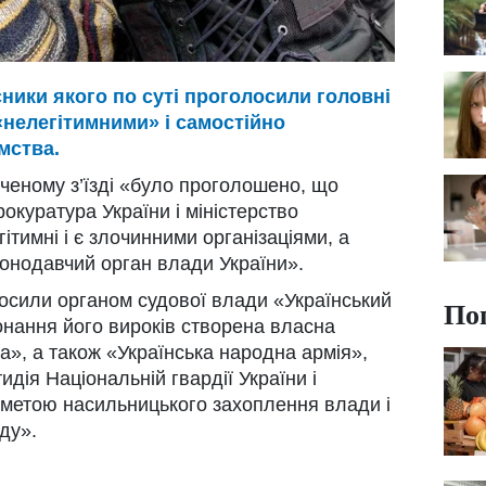
ники якого по суті проголосили головні
«нелегітимними» і самостійно
мства.
аченому з’їзді «було проголошено, що
окуратура України і міністерство
ітимні і є злочинними організаціями, а
онодавчий орган влади України».
олосили органом судової влади «Український
По
нання його вироків створена власна
», а також «Українська народна армія»,
идія Національній гвардії України і
з метою насильницького захоплення влади і
ду».