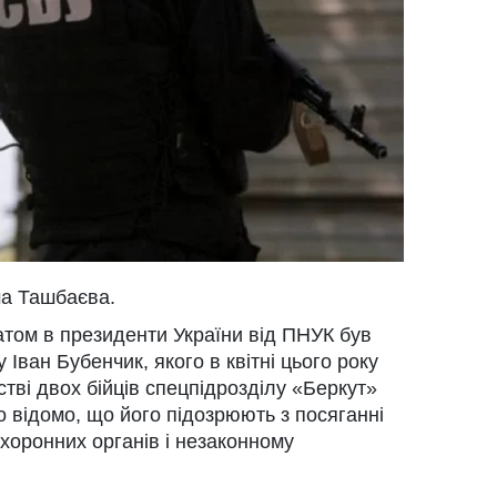
а Ташбаєва.
датом в президенти України від ПНУК був
Іван Бубенчик, якого в квітні цього року
тві двох бійців спецпідрозділу «Беркут»
о відомо, що його підозрюють з посяганні
охоронних органів і незаконному