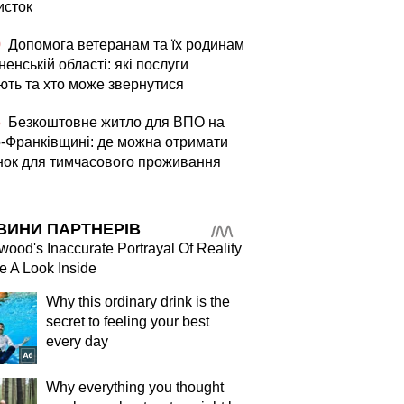
исток
0
Допомога ветеранам та їх родинам
ненській області: які послуги
ють та хто може звернутися
5
Безкоштовне житло для ВПО на
о-Франківщині: де можна отримати
нок для тимчасового проживання
ВИНИ ПАРТНЕРІВ
wood's Inaccurate Portrayal Of Reality
e A Look Inside
Why this ordinary drink is the
secret to feeling your best
every day
Why everything you thought