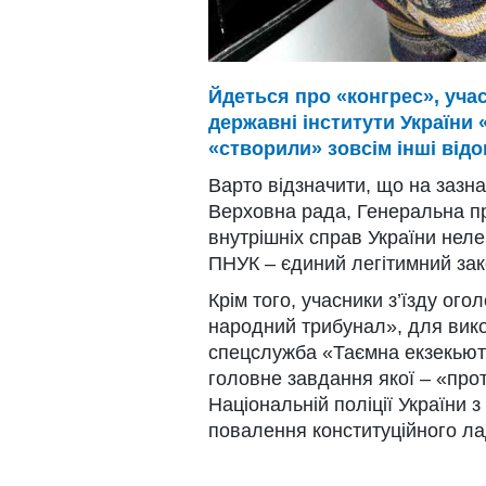
Йдеться про «конгрес», учас
державні інститути України 
«створили» зовсім інші відо
Варто відзначити, що на зазн
Верховна рада, Генеральна пр
внутрішніх справ України нелег
ПНУК – єдиний легітимний зак
Крім того, учасники з’їзду ог
народний трибунал», для вико
спецслужба «Таємна екзекьюта
головне завдання якої – «прот
Національній поліції України 
повалення конституційного ла