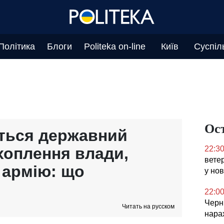
Політика
Блоги
Politeka on-line
Київ
Суспіл
Ос
ється державний
хоплення влади,
22:3
ветер
 армію: що
у но
22:0
Черні
Читать на русском
нара