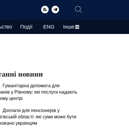
ьство
Події
ENG
Інше
танні новини
0
Гуманітарна допомога для
анів у Рівному: які послуги надають
вому центрі
0
Доплати для пенсіонерів у
гівській області: які суми може бути
ховано українцям