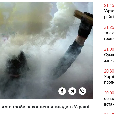
21:4
Укрз
рейс
21:2
та лю
грошо
21:0
Сумщ
запи
20:3
Харкі
проп
20:0
облас
вста
ям спроби захоплення влади в Україні