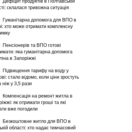
0
Дефіцит продуктів в Полтавській
ті: склалася тривожна ситуація
5
Гуманітарна допомога для ВПО в
рі: хто може отримати комплексну
римку
0
Пенсіонерів та ВПО готові
римати: яка гуманітарна допомога
упна в Запоріжжі
0
Підвищення тарифу на воду у
ві: стало відомо, коли ціни зростуть
 ніж у 3,5 рази
5
Компенсація на ремонт житла в
іжжі: як отримати гроші та які
ати вже погодили
0
Безкоштовне житло для ВПО в
кій області: хто надає тимчасовий