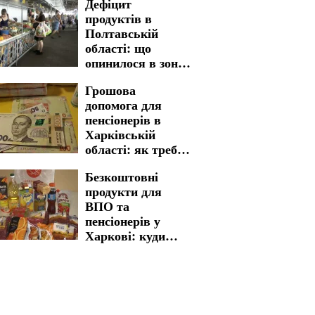
Дефіцит
продуктів в
Полтавській
області: що
опинилося в зоні
ризику
Грошова
допомога для
пенсіонерів в
Харківській
області: як треба
пройти процедуру
Безкоштовні
для отримання
продукти для
виплат
ВПО та
пенсіонерів у
Харкові: куди
звертатися для
отримання
життєво важливої
допомоги