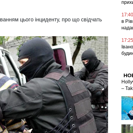
прих
17:4
ванням цього інциденту, про що свідчать
в Рів
нада
17:2
Іван
буди
НО
Holly
– Tak