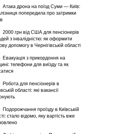
5
Атака дрона на поїзд Суми — Київ:
алізниця попередила про затримки
ів
5
2000 грн від США для пенсіонерів
дей з інвалідністю: як оформити
ву допомогу в Чернігівській області
0
Евакуація з прикордоння на
ині: телефони для виїзду та як
сатися
0
Робота для пенсіонерів в
вській області: які вакансії
онують
0
Подорожчання проїзду в Київській
ті: стало відомо, яку вартість вже
новлено